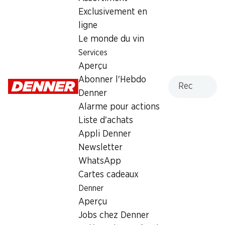
Exclusivement en
Samedi
08:00 - 18:00
ligne
Dimanche
fermée
Le monde du vin
Services
Lundi
08:30 - 19:00
Aperçu
Mardi
08:30 - 19:00
Recherche
Abonner l'Hebdo
Denner
Mercredi
08:30 - 19:00
Alarme pour actions
Liste d'achats
Jeudi
08:30 - 19:30
Appli Denner
Newsletter
Offre
WhatsApp
cave à cigares
,
Retrait d'espèces avec la carte
Cartes cadeaux
postale / M-Card
Denner
Aperçu
Jobs chez Denner