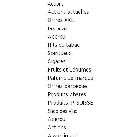
Actions
Table Of Content
Home
Localisateur de succursales
Aller au contenu principal
Aller à la table des matières
Aller au menu principal
Actions actuelles
Succursale Denner Rue de Monthoux 57, 1201 Genève
Offres XXL
1201 Genève, Centre
Découvrir
Aperçu
commercial Cygnes
Hits du tabac
Succursale Denner
Spiritueux
Cigares
Fruits et Légumes
Contact
Pafums de marque
Offres barbecue
Rue de Monthoux 57, 1201 Genève
Produits phares
Voir l’itinéraire
Produits IP-SUISSE
Shop des Vins
Aperçu
Heures d'ouverture
Actions
Vendredi
08:30 - 19:30
Assortiment