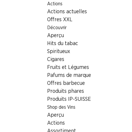
Actions
Table Of Content
Home
Localisateur de succursales
Succursale Denner Ro
Aller au contenu principal
Aller à la table des matières
Aller au menu principal
Actions actuelles
1196 Gland
Offres XXL
Découvrir
Succursale Denner
Aperçu
Hits du tabac
Spiritueux
Contact
Cigares
Route Suisse 35, 1196 Gland
Fruits et Légumes
Pafums de marque
Voir l’itinéraire
Offres barbecue
Produits phares
Produits IP-SUISSE
Heures d'ouverture
Shop des Vins
Jeudi
Aperçu
Vendredi
Actions
Assortiment