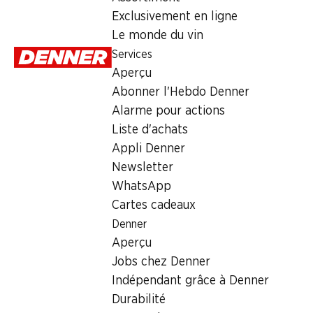
Samedi
Exclusivement en ligne
Le monde du vin
Dimanche
Services
Lundi
Aperçu
Abonner l'Hebdo Denner
Mardi
Alarme pour actions
Mercredi
Liste d'achats
Appli Denner
Offre
Newsletter
WhatsApp
cave à cigares
,
Retrait d'espèces avec la carte postale / 
Cartes cadeaux
Denner
Aperçu
Jobs chez Denner
Indépendant grâce à Denner
Durabilité