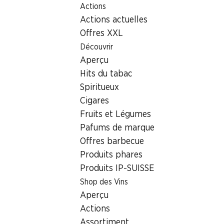
Actions
Table Of Content
Home
Localisateur de succursales
Succursale Denner rte
Aller au contenu principal
Aller à la table des matières
Aller au menu principal
Actions actuelles
1053 Cugy VD, Centre Commer
Offres XXL
Découvrir
Succursale Denner
Aperçu
Hits du tabac
Spiritueux
Contact
Cigares
rte de Bottens 1, 1053 Cugy VD
Fruits et Légumes
Pafums de marque
Voir l’itinéraire
Offres barbecue
Produits phares
Produits IP-SUISSE
Heures d'ouverture
Shop des Vins
Samedi
Aperçu
Dimanche
Actions
Assortiment