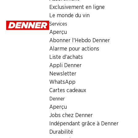
Lundi
Exclusivement en ligne
Le monde du vin
Mardi
Services
Mercredi
Aperçu
Abonner l'Hebdo Denner
Jeudi
Alarme pour actions
Vendredi
Liste d'achats
Appli Denner
Offre
Newsletter
WhatsApp
cave à cigares
,
Retrait d'espèces avec la carte postale / 
Cartes cadeaux
Denner
Aperçu
Jobs chez Denner
Indépendant grâce à Denner
Durabilité