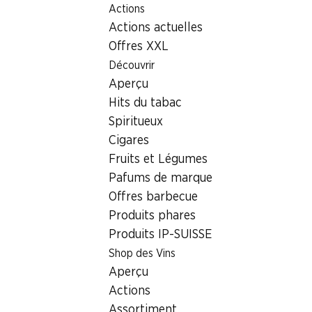
Actions
Table Of Content
Home
Localisateur de succursales
Aller au contenu principal
Aller à la table des matières
Aller au menu principal
Actions actuelles
Succursale Denner Ch. De Maillefer 59, 1052 Mont-sur-
Lausanne
Offres XXL
Découvrir
1052 Mont-sur-Lausanne
Aperçu
Hits du tabac
Succursale Denner
Spiritueux
Cigares
Fruits et Légumes
Contact
Pafums de marque
Ch. De Maillefer 59, 1052 Mont-sur-Lausanne
Offres barbecue
Produits phares
Voir l’itinéraire
Produits IP-SUISSE
Shop des Vins
Heures d'ouverture
Aperçu
Samedi
07:00 - 18:00
Actions
Assortiment