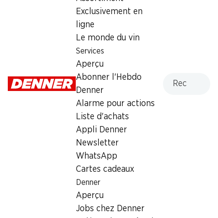
Dimanche
fermée
Exclusivement en
ligne
Lundi
07:00 - 19:00
Le monde du vin
Mardi
07:00 - 19:00
Services
Aperçu
Mercredi
07:00 - 19:00
Recherche
Abonner l'Hebdo
Jeudi
07:00 - 19:00
Denner
Alarme pour actions
Vendredi
07:00 - 20:00
Liste d'achats
Appli Denner
Offre
Newsletter
cave à cigares
,
Retrait d'espèces avec la carte
WhatsApp
postale / M-Card
Cartes cadeaux
Denner
Aperçu
Jobs chez Denner