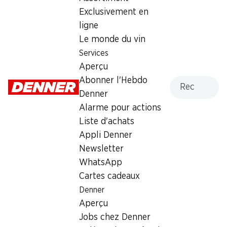
Exclusivement en
Lundi
08:00 - 19:00
ligne
Mardi
08:00 - 19:00
Le monde du vin
Services
Mercredi
08:00 - 19:00
Aperçu
Jeudi
08:00 - 19:00
Recherche
Abonner l'Hebdo
Denner
Vendredi
08:00 - 19:00
Alarme pour actions
Liste d'achats
Samedi
08:00 - 18:00
Appli Denner
Newsletter
Offre
WhatsApp
cave à cigares
,
Retrait d'espèces avec la carte
Cartes cadeaux
postale / M-Card
Denner
Aperçu
Jobs chez Denner