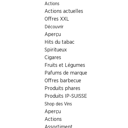
Actions
Table Of Content
Home
Localisateur de succursales
Aller au contenu principal
Aller à la table des matières
Aller au menu principal
Actions actuelles
Succursale Denner Rue des Terreaux 25, 1000 Lausanne
Offres XXL
1000 Lausanne, Centre
Découvrir
Aperçu
Métropole
Hits du tabac
Succursale Denner
Spiritueux
Cigares
Fruits et Légumes
Contact
Pafums de marque
Offres barbecue
Rue des Terreaux 25, 1000 Lausanne
Produits phares
Voir l’itinéraire
Produits IP-SUISSE
Shop des Vins
Aperçu
Heures d'ouverture
Actions
Dimanche
fermée
Assortiment