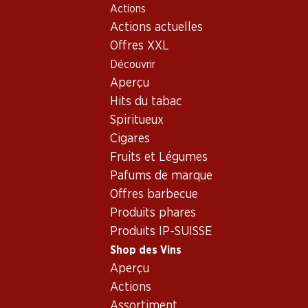
Actions
Table Of Content
Home
Shop des Vins
Vins/champagnes
Vin blanc
Aller au contenu principal
Aller à la table des matières
Aller au menu principal
Actions actuelles
Vin blanc_old - Origine: Afr
Offres XXL
Découvrir
Afrique du Sud
Aperçu
Exclusivité web !
Hits du tabac
Spiritueux
59.70
161.70
23.70
Cigares
Bouteille: 9.95
Bouteille: 26.95
Bouteille: 3.95
Fruits et Légumes
Boschendal
The Chocolate
Zonneberg
Chardonnay
Block
Sauvignon Bl
Pafums de marque
Sommelier
2024
2022
2025
Offres barbecue
Selection
(17)
(17)
Produits phares
Produits IP-SUISSE
Shop des Vins
Aperçu
Actions
Assortiment