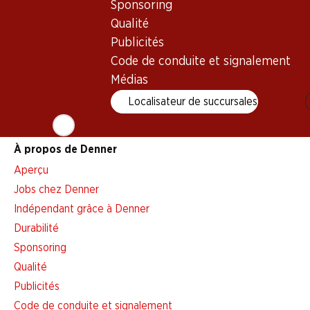
Sponsoring
Alarme pour actions
Qualité
Liste d'achats
Publicités
Appli Denner
Code de conduite et signalement
Newsletter
Médias
WhatsApp
Localisateur de succursales
Cartes cadeaux
À propos de Denner
Aperçu
Jobs chez Denner
Indépendant grâce à Denner
Durabilité
Sponsoring
Qualité
Publicités
Code de conduite et signalement