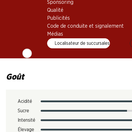
Sponsoring
Qualité
Température de dégustation
Publicités
16–18 °C
Code de conduite et signalement
Empreinte carbone
Médias
6.06 kg
Localisateur de succursales
N° d'art.
1028147
Goût
Acidité
Sucre
Intensité
Élevage