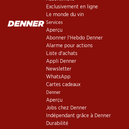
Vin rouge
,
France
,
Bordeaux
Exclusivement en ligne
Robe grenat intense. Nez séduisant de fruits rouges, de mûres,
Le monde du vin
Services
Non livrable
Aperçu
Abonner l'Hebdo Denner
Alarme pour actions
Liste d'achats
Appli Denner
Bon à savoir
Newsletter
WhatsApp
Cépage
Cartes cadeaux
Denner
Merlot
Aperçu
Type de vin
Jobs chez Denner
Vin rouge
Indépendant grâce à Denner
Maturité
Durabilité
2–7 ans