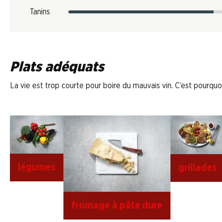
Tanins
Plats adéquats
La vie est trop courte pour boire du mauvais vin. C’est pourquoi
légumes
grillades
fromage à pâte dure