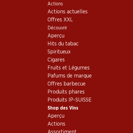
Actions
Table Of Content
Home
Shop des Vins
Vins/champagnes
Vin rouge
Aller au contenu principal
Aller à la table des matières
Aller au menu principal
Actions actuelles
Offres XXL
Découvrir
Aperçu
Hits du tabac
Spiritueux
Cigares
Fruits et Légumes
Pafums de marque
Offres barbecue
Produits phares
Produits IP-SUISSE
Shop des Vins
Aperçu
Relais de la Dominique Saint-Ém
Actions
Assortiment