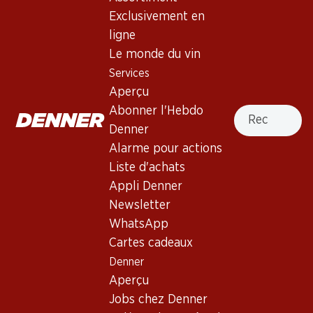
1 produits
Exclusivement en
ligne
Le monde du vin
Haut de la page
Services
Aperçu
Recherche
Abonner l'Hebdo
Denner
Newsletter
Alarme pour actions
Liste d'achats
Restez au courant grâce à la newsletter Denner. Inscrivez-
Appli Denner
vous maintenant!
Newsletter
Adresse e-mail
WhatsApp
s’inscrire
Cartes cadeaux
Denner
Aperçu
Services
Succursales
Jobs chez Denner