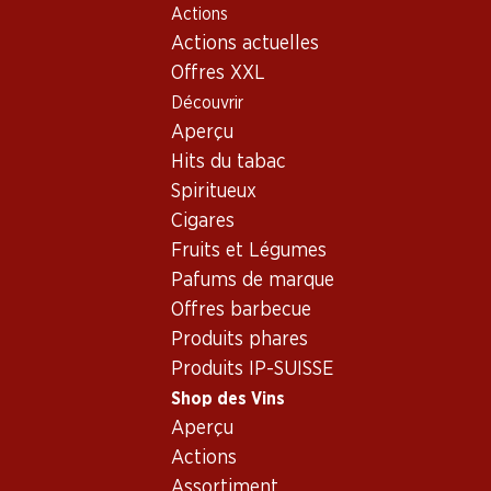
Actions
Table Of Content
Home
Shop des Vins
Vins/champagnes
Aller au contenu principal
Aller à la table des matières
Aller au menu principal
Actions actuelles
Vin blanc
Argentine
Mendoza
Vin blanc - Origine:
Offres XXL
Découvrir
Argentine, Mendoza
Argentine
Mendoza
Vin blanc
Aperçu
Hits du tabac
Spiritueux
Cigares
Fruits et Légumes
57.–
Pafums de marque
Bouteille: 9.50
Offres barbecue
Trapiche Vineyards
Torrontés
Produits phares
2024
Produits IP-SUISSE
Shop des Vins
Aperçu
Actions
Assortiment