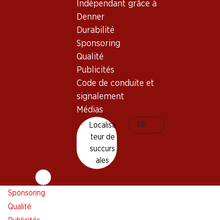
Aperçu
Localisateur de succursales
Indépendant grâce à
Abonner l'Hebdo Denner
Nouveaux sites
Denner
Alarme pour actions
Durabilité
Liste d'achats
Sponsoring
Appli Denner
Qualité
Newsletter
Publicités
WhatsApp
Code de conduite et
signalement
Cartes cadeaux
Médias
À propos de Denner
Aide et contact
Localisa
FR
teur de
Aperçu
FAQ
succurs
Jobs chez Denner
Formulaire de contact
ales
Indépendant grâce à Denner
Service à la clientèle
Durabilité
Conditions de livraison
Sponsoring
Qualité