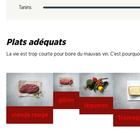
Tanins
Plats adéquats
La vie est trop courte pour boire du mauvais vin. C’est pourquoi
gibier
légumes
viande rouge
fromag