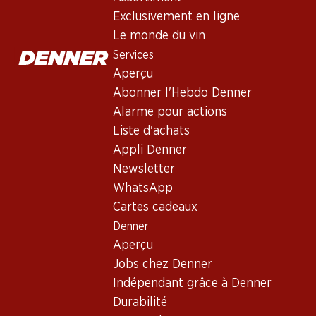
Vin rouge
,
Italie
,
Piémont
Exclusivement en ligne
Robe rubis foncé. Nez évoquant la compote et le condiment po
Le monde du vin
Services
Non livrable
Aperçu
Abonner l'Hebdo Denner
Alarme pour actions
Liste d'achats
Appli Denner
Bon à savoir
Newsletter
WhatsApp
Cépage
Cartes cadeaux
Denner
Nebbiolo
Aperçu
Type de vin
Jobs chez Denner
Vin rouge
Indépendant grâce à Denner
Maturité
Durabilité
4–7 ans