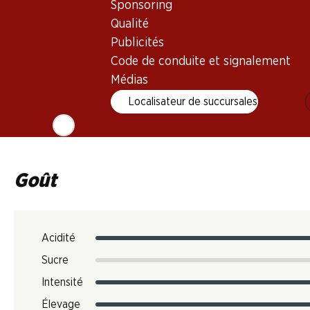
Sponsoring
Qualité
Température de dégustation
Publicités
16–18 °C
Code de conduite et signalement
Empreinte carbone
Médias
9.39 kg
Localisateur de succursales
N° d'art.
1027097
Goût
Acidité
Sucre
Intensité
Élevage