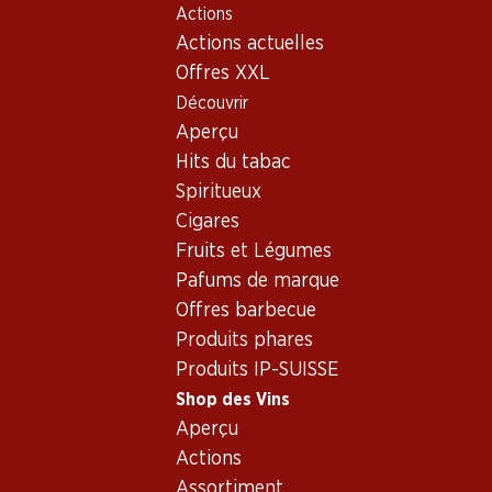
Actions
Table Of Content
Home
Shop des Vins
Vins/champagnes
Vin rouge
Aller au contenu principal
Aller à la table des matières
Aller au menu principal
Actions actuelles
Offres XXL
Découvrir
Aperçu
Hits du tabac
Spiritueux
Cigares
Fruits et Légumes
Pafums de marque
Offres barbecue
Produits phares
Produits IP-SUISSE
Shop des Vins
Aperçu
Manfredi Barolo DOCG
Actions
Assortiment