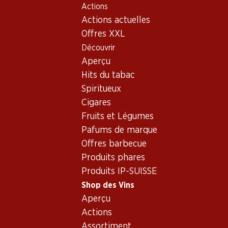
Actions
Table Of Content
Home
Shop des Vins
Vins/champagnes
Vin rouge
Aller au contenu principal
Aller à la table des matières
Aller au menu principal
Actions actuelles
Offres XXL
Exclusivité web !
Découvrir
Aperçu
Hits du tabac
Spiritueux
Cigares
Fruits et Légumes
Pafums de marque
Offres barbecue
Produits phares
Produits IP-SUISSE
Shop des Vins
Aperçu
Magallanes Selección César Muño
Actions
Assortiment