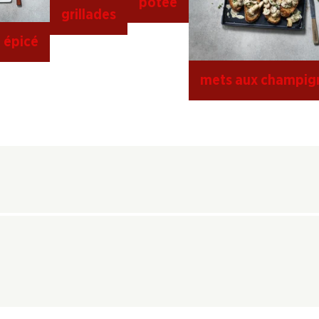
potée
grillades
 épicé
mets aux champig