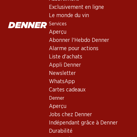
Vin rouge
,
Espagne
,
Ribera del Duero
, 2018
Exclusivement en ligne
Robe rubis foncé vif. Au nez, parfum complexe de baies des boi
Le monde du vin
tanins mûrs. Finale très persistante.
Services
Aperçu
179.70
Abonner l'Hebdo Denner
Alarme pour actions
Prix par pièce: 29.95
Liste d'achats
à 6 x 75 cl
Appli Denner
Disponibilité limitée
Newsletter
WhatsApp
Cartes cadeaux
Denner
Aperçu
Bon à savoir
Jobs chez Denner
Indépendant grâce à Denner
Cépage
Durabilité