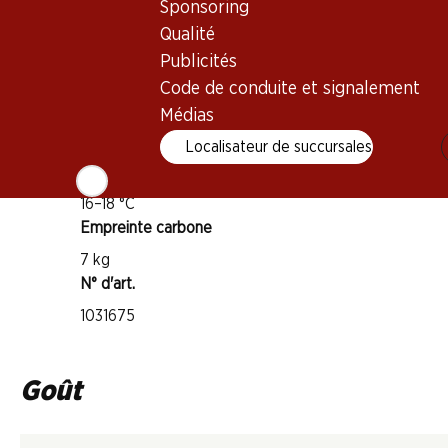
Tempranillo
Sponsoring
Type de vin
Qualité
Publicités
Vin rouge
Maturité
Code de conduite et signalement
Médias
4–12 ans
Localisateur de succursales
Température de dégustation
16–18 °C
Empreinte carbone
7 kg
N° d'art.
1031675
Goût