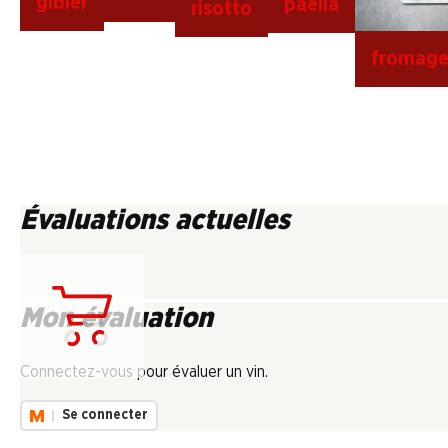
gibier
paella
risotto
fromage
Évaluations actuelles
Mon évaluation
Chargement...
Connectez-vous pour évaluer un vin.
Se connecter