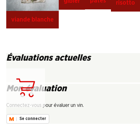
pâtes
gibier
risotto
viande blanche
Évaluations actuelles
Mon évaluation
Chargement...
Connectez-vous pour évaluer un vin.
Se connecter