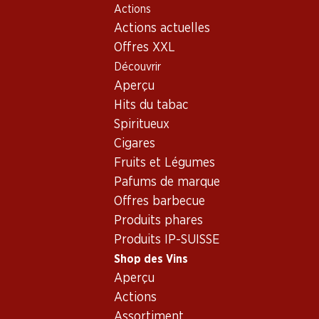
Actions
Table Of Content
Home
Shop des Vins
Vins/champagnes
Vin rouge
Aller au contenu principal
Aller à la table des matières
Aller au menu principal
Actions actuelles
Offres XXL
Découvrir
Aperçu
Hits du tabac
Spiritueux
Cigares
Fruits et Légumes
Pafums de marque
Offres barbecue
Produits phares
Produits IP-SUISSE
Shop des Vins
Aperçu
Les Râbles Pinot Noir AOC Neuch
Actions
Assortiment