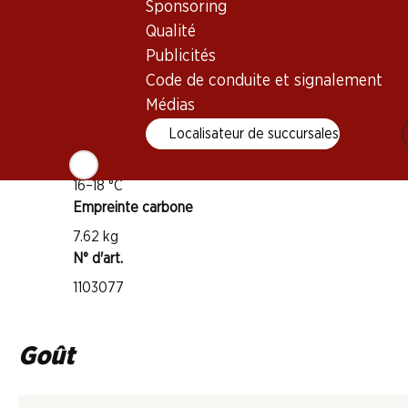
Pinot Noir
Sponsoring
Type de vin
Qualité
Publicités
Vin rouge
Maturité
Code de conduite et signalement
Médias
1–5 ans
Localisateur de succursales
Température de dégustation
16–18 °C
Empreinte carbone
7.62 kg
N° d'art.
1103077
Goût