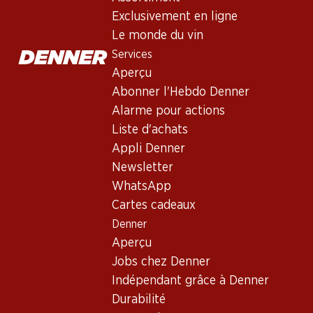
Vin rouge
,
Suisse
,
Neuchâtel
Exclusivement en ligne
Rouge rubis clair et lumineux. Arômes intenses et fruités de c
Le monde du vin
et longue finale.
Services
Aperçu
99.–
Abonner l'Hebdo Denner
Alarme pour actions
Prix par pièce: 16.50
Liste d'achats
à 6 x 75 cl
Appli Denner
Disponibilité limitée
Newsletter
WhatsApp
Cartes cadeaux
Denner
Aperçu
Bon à savoir
Jobs chez Denner
Indépendant grâce à Denner
Cépage
Durabilité