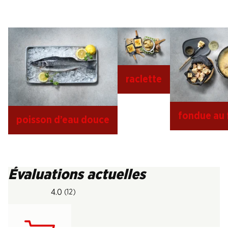
raclette
fondue au
poisson d’eau douce
Évaluations actuelles
4.0
(12)