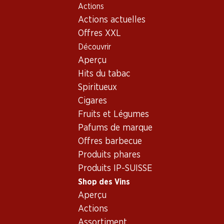
Actions
Table Of Content
Home
Shop des Vins
Vins/champagnes
Aller au contenu principal
Aller à la table des matières
Aller au menu principal
Actions actuelles
Vin blanc
Suisse
Suisse romande
Les Glycines Chasselas Romand
Offres XXL
Découvrir
Aperçu
Hits du tabac
Spiritueux
Cigares
Fruits et Légumes
Pafums de marque
Offres barbecue
Produits phares
Produits IP-SUISSE
Shop des Vins
Aperçu
Recto
Verso
Actions
Assortiment