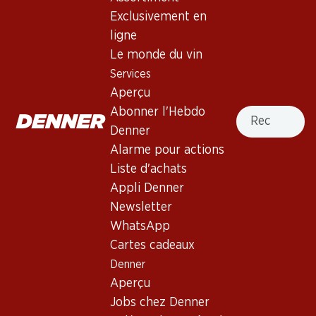
4.0
(12)
Exclusivement en
Les Glycines Chasselas Romand
ligne
Le monde du vin
Vin blanc
,
Suisse
,
Suisse romande
Services
Robe jaune clair. Nez délicat d'ananas et de silex. Acidité
Aperçu
fraîche en bouche, finale moyennement longue.
Recherche
Abonner l'Hebdo
Denner
11.70
Alarme pour actions
Liste d'achats
Prix par pièce: 1.95
à 6 x 25 cl
Appli Denner
Petite bouteille : 25 cl
Newsletter
WhatsApp
Livrable
Cartes cadeaux
Denner
Aperçu
Jobs chez Denner