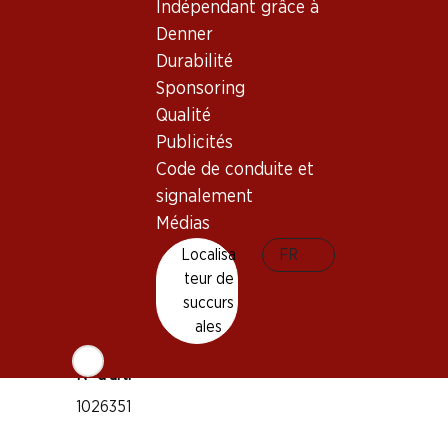
Bon à savoir
Indépendant grâce à
Denner
Durabilité
Cépage
Sponsoring
Chasselas
Qualité
Type de vin
Publicités
Vin blanc
Code de conduite et
Maturité
signalement
1 an après l'achat
Médias
Localisa
FR
Température de dégustation
teur de
10–12 °C
succurs
Empreinte carbone
ales
7.02 kg
N° d'art.
1026351