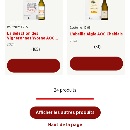
83.70
77.70
Bouteille: 13.95
Bouteille: 12.95
La Sélection des
L’abeille Aigle AOC Chablais
Vigneronnes Yvorne AOC
2024
Chablais
2024
(31)
(165)
24 produits
Afficher les autres produits
Haut de la page