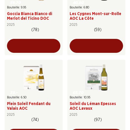
59.70
40.80
Bouteille: 9.95
Bouteille: 6.80
Goccia Bianca Bianco di
Les Cygnes Mont-sur-Rolle
Merlot del Ticino DOC
AOC La Côte
2025
2025
(78)
(59)
39.–
65.70
Bouteille: 6.50
Bouteille: 10.95
Plein Soleil Fendant du
Soleil du Léman Epesses
Valais AOC
AOC Lavaux
2025
2025
(74)
(97)