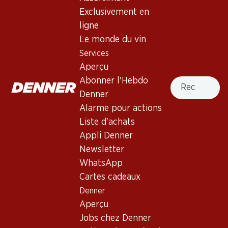
Exclusivement en
ligne
Le monde du vin
Services
71.70
35.70
Aperçu
Bouteille: 11.95
Bouteille: 5.95
Carmelin Petite Arvine du
Vallonnette AOC La Côte
Recherche
Abonner l'Hebdo
Valais AOC
2025
Denner
2025
(75)
(331)
Alarme pour actions
Liste d'achats
Appli Denner
Newsletter
WhatsApp
Cartes cadeaux
Denner
25%
Aperçu
65.70
49.20
au lieu de 65.70
Jobs chez Denner
Bouteille: 10.95
Bouteille: 8.20 au lieu de 10.95