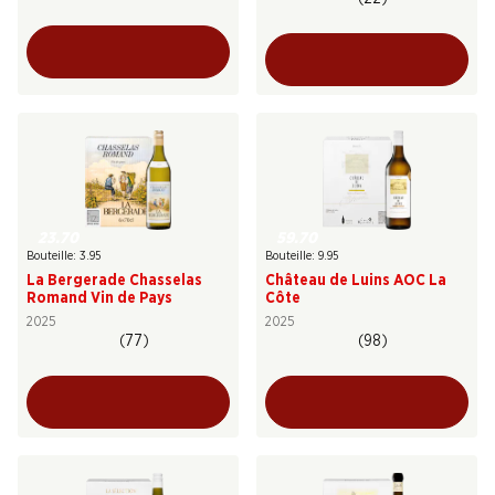
23.70
59.70
Bouteille: 3.95
Bouteille: 9.95
La Bergerade Chasselas
Château de Luins AOC La
Romand Vin de Pays
Côte
2025
2025
(77)
(98)