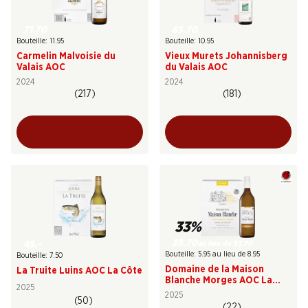
71.70
65.70
Bouteille: 11.95
Bouteille: 10.95
Carmelin Malvoisie du
Vieux Murets Johannisberg
Valais AOC
du Valais AOC
2024
2024
(217)
(181)
33%
35.70
au lieu de 53.70
45.–
Bouteille: 5.95 au lieu de 8.95
Bouteille: 7.50
Domaine de la Maison
La Truite Luins AOC La Côte
Blanche Morges AOC La
2025
Côte
2025
(50)
(22)