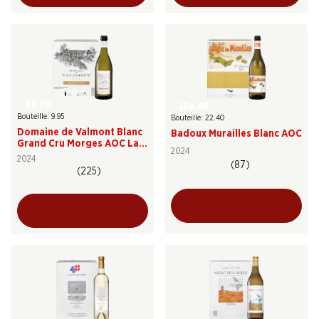
59.70
134.40
Bouteille: 9.95
Bouteille: 22.40
Domaine de Valmont Blanc
Badoux Murailles Blanc AOC
Grand Cru Morges AOC La
2024
Côte
2024
(87)
(225)