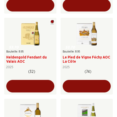
53.70
53.70
Bouteille: 8.95
Bouteille: 8.95
Heldengold Fendant du
Le Pied de Vigne Féchy AOC
Valais AOC
La Côte
2025
2025
(32)
(74)