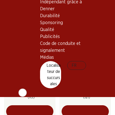
Indépendant grâce à
Le Raisin d’Or St-Saphorin
Carmelin Heida du Valais
AOC Lavaux
AOC
Denner
2025
2025
Durabilité
(130)
(224)
Sponsoring
Qualité
Publicités
Code de conduite et
signalement
Médias
Localisa
FR
31%
teur de
57.60
39.95
au lieu de 58.50
succurs
Bouteille: 9.60
Bouteille: 6.70 au lieu de 9.75
Treize Étoiles Fendant du
Domherrenwein Fendant
ales
Valais AOC
AOC Valais
2025
2024
(113)
(121)