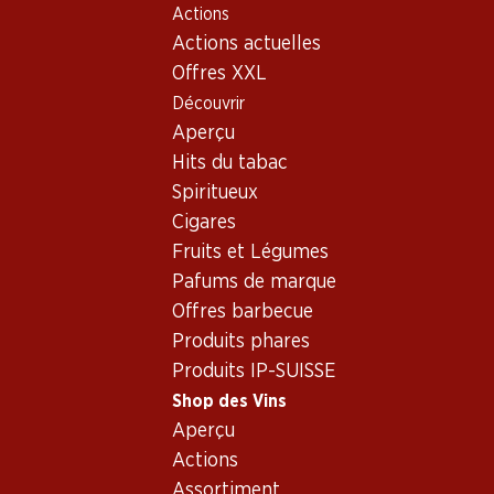
Actions
Table Of Content
Home
Shop des Vins
Vins/champagnes
Aller au contenu principal
Aller à la table des matières
Aller au menu principal
Actions actuelles
Vin rouge
France
Gamay de France
Offres XXL
Découvrir
Aperçu
Hits du tabac
Spiritueux
Cigares
Fruits et Légumes
Pafums de marque
Offres barbecue
Produits phares
Produits IP-SUISSE
Shop des Vins
Gamay de France
Aperçu
Actions
Vin rouge
,
France
,
Assortiment