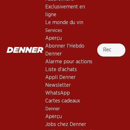
Robe rouge-violet. Nez de cerises noires et de baies rouges.
Exclusivement en
Bouche moyennement corsée aux tanins moelleux. Finale
ligne
fruitée.
Le monde du vin
Services
Non livrable
Aperçu
Recherche
Abonner l'Hebdo
Denner
Alarme pour actions
Liste d'achats
Bon à savoir
Appli Denner
Newsletter
Cépage
WhatsApp
Gamay
Cartes cadeaux
Type de vin
Denner
Vin rouge
Aperçu
Maturité
Jobs chez Denner
1 an