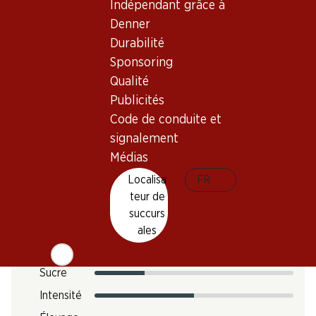
Indépendant grâce à
Denner
Température de dégustation
Durabilité
14–16 °C
Sponsoring
Empreinte carbone
Qualité
6.06 kg
Publicités
N° d'art.
Code de conduite et
signalement
1027056
Médias
Localisa
FR
Goût
teur de
succurs
ales
Acidité
Sucre
Intensité