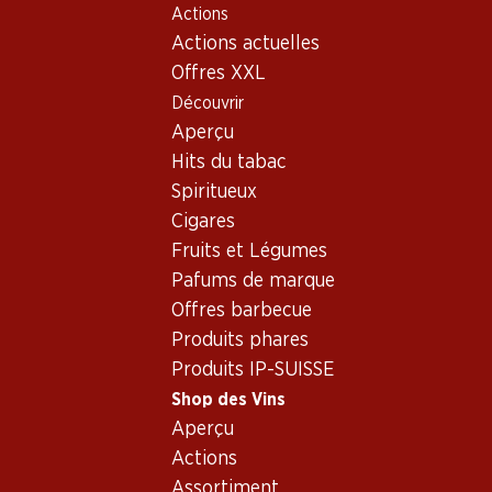
Actions
Table Of Content
Home
Shop des Vins
Vins/champagnes
Aller au contenu principal
Aller à la table des matières
Aller au menu principal
Actions actuelles
Vin blanc
Italie
les Pouilles
Epicuro Bianco Salice Salentino DOP
Offres XXL
Découvrir
Aperçu
Hits du tabac
Spiritueux
Cigares
Fruits et Légumes
Pafums de marque
Offres barbecue
Produits phares
Produits IP-SUISSE
Shop des Vins
Aperçu
Recto
Verso
Actions
Assortiment