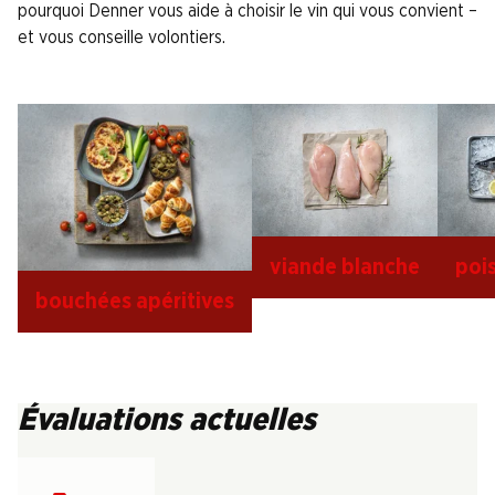
pourquoi Denner vous aide à choisir le vin qui vous convient –
et vous conseille volontiers.
viande blanche
poi
bouchées apéritives
Évaluations actuelles