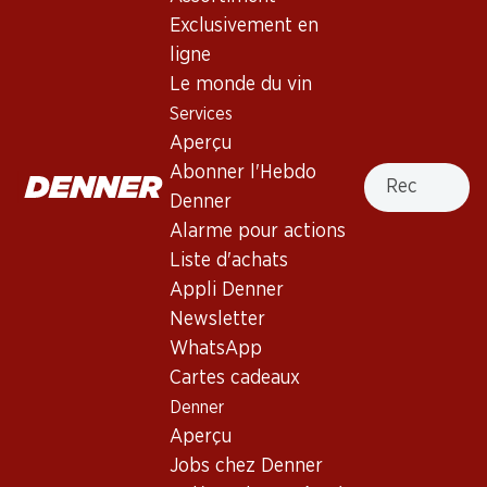
Epicuro Bianco Salice Salentino
Exclusivement en
DOP
ligne
Le monde du vin
Vin blanc
,
Italie
,
les Pouilles
, 2025
Services
Robe jaune pâle. Nez au parfum délicat de fruits secs et
Aperçu
d’herbes méditerranéennes, avec des notes florales. Bouche
Recherche
Abonner l'Hebdo
pleine, à l’acidité séveuse. Finale douce et fruitée.
Denner
Alarme pour actions
71.70
Liste d'achats
Appli Denner
Prix par pièce: 11.95
Newsletter
à 6 x 75 cl
WhatsApp
Livrable
Cartes cadeaux
Denner
Aperçu
Jobs chez Denner