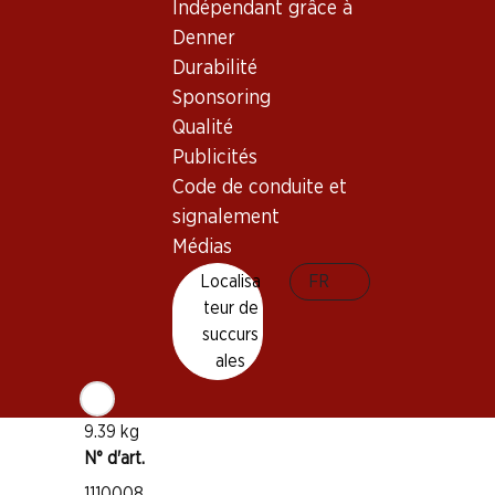
Indépendant grâce à
Bon à savoir
Denner
Durabilité
Cépage
Sponsoring
Chardonnay
Qualité
Divers cépages
Publicités
Type de vin
Code de conduite et
Vin blanc
signalement
Maturité
Médias
1–3 ans
Localisa
FR
teur de
Température de dégustation
succurs
ales
8–12 °C
Empreinte carbone
9.39 kg
N° d'art.
1110008