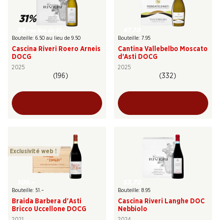
31%
39.–
47.70
au lieu de 57.–
Bouteille: 6.50 au lieu de 9.50
Bouteille: 7.95
Cascina Riveri Roero Arneis
Cantina Vallebelbo Moscato
DOCG
d’Asti DOCG
2025
2025
(196)
(332)
Exclusivité web !
306.–
53.70
Bouteille: 51.–
Bouteille: 8.95
Braida Barbera d'Asti
Cascina Riveri Langhe DOC
Bricco Uccellone DOCG
Nebbiolo
2021
2024