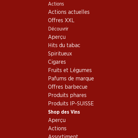
Actions
Table Of Content
Home
Shop des Vins
Connaissances sur le vin
Aller au contenu principal
Aller à la table des matières
Aller au menu principal
Actions actuelles
Pays et régions
Piémont
Offres XXL
Découvrir
Aperçu
Hits du tabac
Spiritueux
Cigares
Fruits et Légumes
Pafums de marque
Offres barbecue
Produits phares
Produits IP-SUISSE
Shop des Vins
Aperçu
Le Piémont - pays de
Actions
la délectation
Assortiment