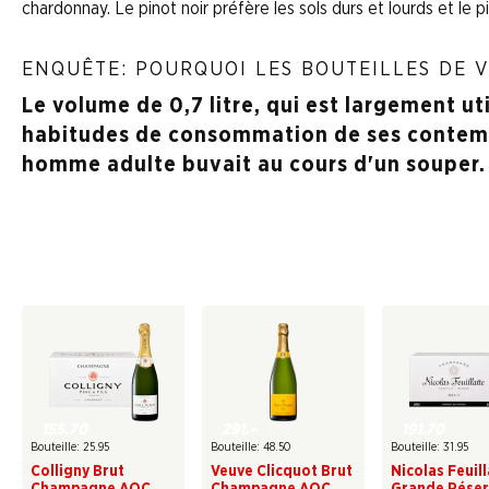
chardonnay. Le pinot noir préfère les sols durs et lourds et le p
ENQUÊTE: POURQUOI LES BOUTEILLES DE V
Le volume de 0,7 litre, qui est largement u
habitudes de consommation de ses contempo
homme adulte buvait au cours d'un souper.
155.70
291.–
191.70
Bouteille: 25.95
Bouteille: 48.50
Bouteille: 31.95
Colligny Brut
Veuve Clicquot Brut
Nicolas Feuil
Champagne AOC
Champagne AOC
Grande Réser