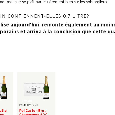
inot meunier se plaît particulièrement bien sur les sols argileux.
IN CONTIENNENT-ELLES 0,7 LITRE?
tilisé aujourd'hui, remonte également au moine
rains et arriva à la conclusion que cette qu
119.40
Bouteille: 19.90
latte
Pol Caston Brut
ve
Champagne AOC