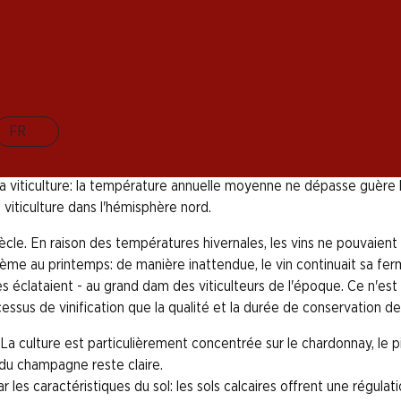
e aisée ne doit aujourd'hui plus manquer à aucune fête
agne engendre certains des meilleurs vins effervescen
 qualité supérieure de cette boisson, dont la découvert
FR
e. Située à environ 150 kilomètres à l'est de Paris, la zone vitico
 la viticulture: la température annuelle moyenne ne dépasse guère 
viticulture dans l'hémisphère nord.
. En raison des températures hivernales, les vins ne pouvaient s
lème au printemps: de manière inattendue, le vin continuait sa ferm
s éclataient - au grand dam des viticulteurs de l'époque. Ce n'est
essus de vinification que la qualité et la durée de conservation 
culture est particulièrement concentrée sur le chardonnay, le pin
 du champagne reste claire.
les caractéristiques du sol: les sols calcaires offrent une régulat