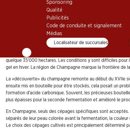
Sponsoring
Qualité
Publicités
Ce qui était autrefois réservé à la classe supérieur
facteurs naturels dans la région française de Champ
Code de conduite et signalement
de culture et de production garantissent l'invariable
Médias
Localisateur de succursales
La région de Champagne est le centre des vins mousseux en Franc
quelque 35'000 hectares. Les conditions y sont difficiles pour
gel en hiver. La région de Champagne marque la frontière de la 
La «découverte» du champagne remonte au début du XVIIe siècle
ensuite mis en bouteille pour être stockés, cela posait un prob
formation d'acide carbonique. Souvent, les précieuses bouteille
plus épaisses pour la seconde fermentation et amélioré le proc
En Champagne, seuls des cépages spécifiques sont acceptés. La 
séparés de leur peau colorée avant la fermentation, la couleur
Le choix des cépages cultivés est principalement déterminé par 