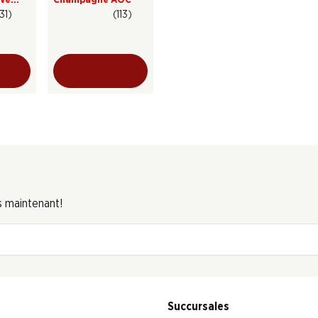
gne
31)
(113)
s maintenant!
Succursales