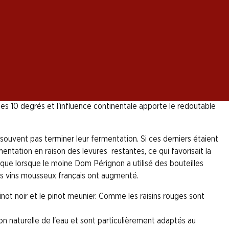
: le champagne. La combinaison unique de divers
ts du monde. Des réglementations strictes en matière
e est due à un caprice de la nature.
le de la Champagne, définie par la législation, s'étend sur
les 10 degrés et l'influence continentale apporte le redoutable
ouvent pas terminer leur fermentation. Si ces derniers étaient
entation en raison des levures restantes, ce qui favorisait la
 que lorsque le moine Dom Pérignon a utilisé des bouteilles
des vins mousseux français ont augmenté.
ot noir et le pinot meunier. Comme les raisins rouges sont
ion naturelle de l'eau et sont particulièrement adaptés au