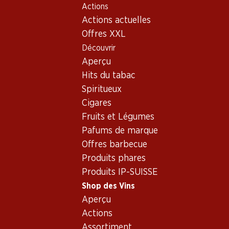
Actions
Table Of Content
Home
Shop des Vins
Connaissances sur le vin
Pay
Aller au contenu principal
Aller à la table des matières
Aller au menu principal
Actions actuelles
Offres XXL
Découvrir
Aperçu
Hits du tabac
Spiritueux
Cigares
Fruits et Légumes
Pafums de marque
Offres barbecue
Produits phares
Produits IP-SUISSE
Shop des Vins
Aperçu
Actions
Assortiment