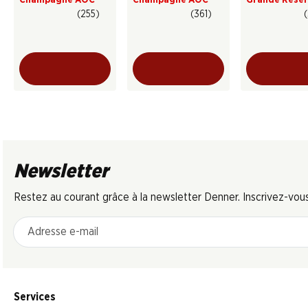
Brut Champa
(255)
(361)
(
AOC
Newsletter
Restez au courant grâce à la newsletter Denner. Inscrivez-vou
Adresse e-mail
Services