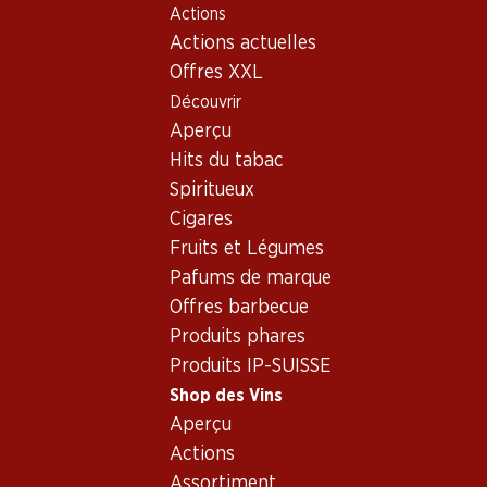
Actions
Table Of Content
Home
Shop des Vins
Connaissances sur le vin
Aller au contenu principal
Aller à la table des matières
Aller au menu principal
Actions actuelles
Pays et régions
Cotes du Rhone
Offres XXL
Découvrir
Aperçu
Hits du tabac
Spiritueux
Cigares
Fruits et Légumes
Pafums de marque
Offres barbecue
Produits phares
Produits IP-SUISSE
Shop des Vins
Aperçu
Les Côtes du Rhône -
Actions
berceau de la syrah
Assortiment