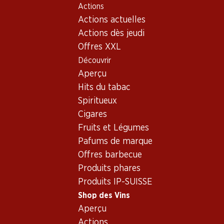
Actions
Table Of Content
Home
Shop des Vins
Connaissances sur le vin
Aller au contenu principal
Aller à la table des matières
Aller au menu principal
Actions actuelles
Cépages
fendant
Actions dès jeudi
Offres XXL
Découvrir
Aperçu
Hits du tabac
Spiritueux
Cigares
Fruits et Légumes
Pafums de marque
Offres barbecue
Produits phares
Produits IP-SUISSE
Shop des Vins
Fendant, Dôle et Dôle
Aperçu
Blanche - la trinité du
Actions