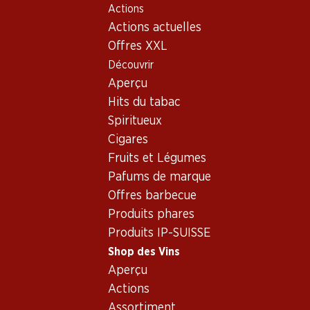
Actions
Table Of Content
Home
Shop des Vins
Connaissances sur le vin
Aller au contenu principal
Aller à la table des matières
Aller au menu principal
Actions actuelles
Bon à savoir
Tire-bouchons
Offres XXL
Découvrir
Aperçu
Hits du tabac
Spiritueux
Cigares
Fruits et Légumes
Pafums de marque
Offres barbecue
Produits phares
Produits IP-SUISSE
Shop des Vins
Aperçu
Tire-bouchons et
Actions
compagnie - les bons
Assortiment