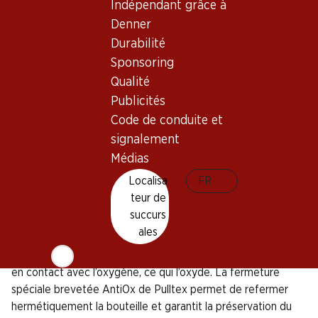
sommeliers. Avec le double levier, le bouchon est sorti en
Indépendant grâce à
deux étapes - avec peu d'effort et sans endommager le
Denner
bouchon.
Durabilité
Une fois la bouteille ouverte, vient immédiatement le
Sponsoring
prochain défi: verser le vin sans faire de taches sur la belle
Qualité
nappe. Grâce à la feuille anti-goutte, qu'il suffit d'enrouler et
Publicités
d’insérer dans le goulot de la bouteille, il n'est pas nécessaire
Code de conduite et
de faire des mouvement acrobatiques pour le service. Le vin
signalement
glisse sur le film en PVC et coule dans le verre sans faire de
Médias
gouttes.
Localisa
FR
L'ouverture était facile - mais la fermeture?
teur de
succurs
L'ouverture de la bouteille s’est bien passée et la nappe est
ales
restée propre. Mais comment bien refermer une bouteille
encore pleine? Lors de l’ouverture de la bouteille, le vin entre
en contact avec l’oxygène, ce qui l’oxyde. La fermeture
spéciale brevetée AntiOx de Pulltex permet de refermer
hermétiquement la bouteille et garantit la préservation du