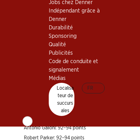
Jobs chez Denner
Indépendant grâce à
Bon à savoir
Denner
Durabilité
Cépage
Sponsoring
Qualité
Cabernet Sauvignon
Publicités
Merlot
Code de conduite et
Cabernet Franc
signalement
Type de vin
Médias
Vin rouge
Localisa
FR
Maturité
teur de
2–17 ans
succurs
ales
Distinctions
Antonio Galloni: 92–94 points
Robert Parker: 92–94 points