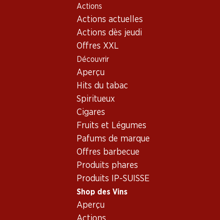
Actions
Table Of Content
Home
Shop des Vins
Vins/champagnes
Aller au contenu principal
Aller à la table des matières
Aller au menu principal
Actions actuelles
Vin rouge
France
Bordeaux
Château Lagrange Saint-Julien AOC
Actions dès jeudi
Offres XXL
Exclusivité web !
Découvrir
Aperçu
Hits du tabac
Spiritueux
Cigares
Fruits et Légumes
Pafums de marque
Offres barbecue
Produits phares
Produits IP-SUISSE
Shop des Vins
5.0
(1)
Aperçu
Château Lagrange Saint-Julien
Actions