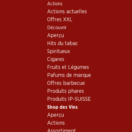
Actions
Table Of Content
Home
Shop des Vins
Vins/champagnes
Vin rouge
Aller au contenu principal
Aller à la table des matières
Aller au menu principal
Actions actuelles
Offres XXL
Exclusivité web !
Découvrir
Aperçu
Hits du tabac
Spiritueux
Cigares
Fruits et Légumes
Pafums de marque
Offres barbecue
Produits phares
Produits IP-SUISSE
Shop des Vins
Aperçu
5.0
(2)
Actions
Assortiment