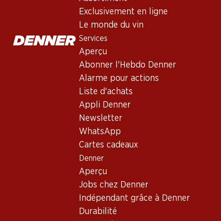
Château La Fleur de Boüard Lal
Exclusivement en ligne
Vin rouge
,
France
,
Bordeaux
Le monde du vin
Robe grenat sombre aux reflets pourpre. Nez aux notes de ceri
Services
persistante. L'assemblage est composé de 85% de merlot, 12%
Aperçu
Abonner l'Hebdo Denner
disponible seulement online
Non livrable
Alarme pour actions
Liste d'achats
Appli Denner
Newsletter
WhatsApp
Bon à savoir
Cartes cadeaux
Denner
Cépage
Aperçu
Jobs chez Denner
Merlot
Indépendant grâce à Denner
Cabernet Franc
Durabilité
Cabernet Sauvignon