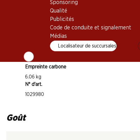
Sponsoring
Type de vin
Qualité
Vin rouge
Publicités
Maturité
Code de conduite et signalement
5–15 ans
Médias
Localisateur de succursales
Température de dégustation
16–18 °C
Empreinte carbone
6.06 kg
N° d'art.
1029980
Goût