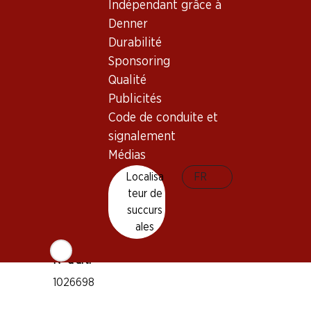
Bon à savoir
Indépendant grâce à
Denner
Durabilité
Cépage
Sponsoring
Chardonnay
Qualité
Type de vin
Publicités
Vin blanc
Code de conduite et
Maturité
signalement
1–2 ans
Médias
Localisa
FR
Température de dégustation
teur de
8–12 °C
succurs
Empreinte carbone
ales
6.06 kg
N° d'art.
1026698