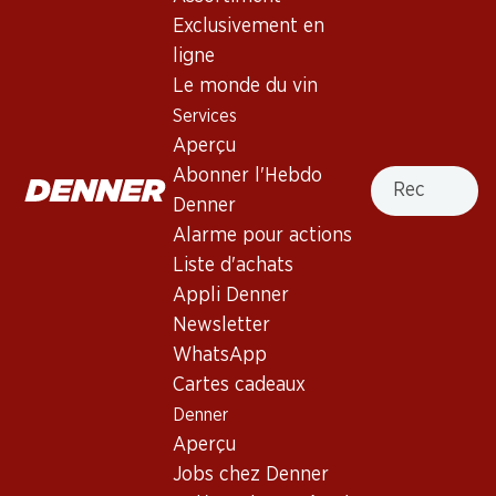
4.0
(6)
Exclusivement en
Chardonnay Pays d'Oc IGP
ligne
Le monde du vin
Vin blanc
,
France
,
différentes régions
Services
Robe jaune intense. Nez de fruits exotiques. Bouche fruitée
Aperçu
et pleine. Finale moyennement persistante.
Recherche
Abonner l'Hebdo
Denner
16.50
Alarme pour actions
Liste d'achats
Prix par pièce: 2.75
à 6 x 50 cl
Appli Denner
Petite bouteille : 50 cl
Newsletter
WhatsApp
Livrable
Cartes cadeaux
Denner
Aperçu
Jobs chez Denner