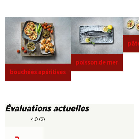
pât
poisson de mer
bouchées apéritives
Évaluations actuelles
4.0
(6)