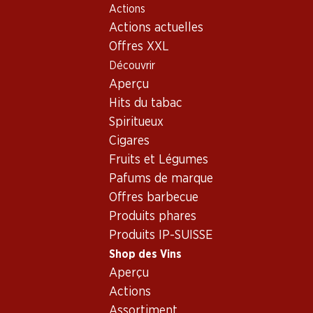
Actions
Table Of Content
Home
Shop des Vins
Vins/champagnes
Aller au contenu principal
Aller à la table des matières
Aller au menu principal
Actions actuelles
Vin blanc
France
différentes régions
Chardonnay Pays d'Oc IGP
Offres XXL
Découvrir
Aperçu
Hits du tabac
Spiritueux
Cigares
Fruits et Légumes
Pafums de marque
Offres barbecue
Produits phares
Produits IP-SUISSE
Shop des Vins
Aperçu
Recto
Verso
Emballage
Actions
Assortiment