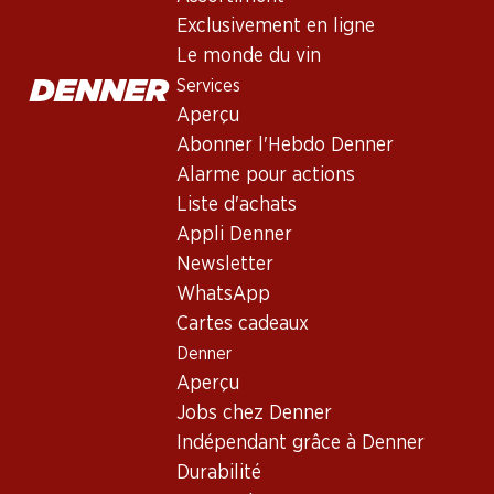
Cantina Terlan Quarz Sauvignon 
Exclusivement en ligne
Vin blanc
,
Italie
,
Tyrol du Sud
, 2024
Le monde du vin
Robe vert-jaune pâle. Nez intense de fleurs de sureau et de fr
Services
persistante.
Aperçu
Abonner l'Hebdo Denner
419.70
Alarme pour actions
Liste d'achats
Prix par pièce: 69.95
Appli Denner
à 6 x 75 cl
Newsletter
Livrable
WhatsApp
Cartes cadeaux
Denner
Aperçu
Jobs chez Denner
Bon à savoir
Indépendant grâce à Denner
Durabilité