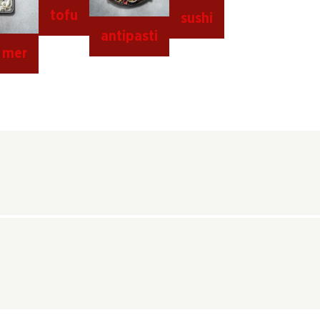
tofu
sushi
antipasti
e mer