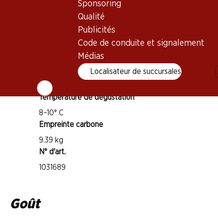
Cépage
Sponsoring
Sauvignon Blanc
Qualité
Type de vin
Publicités
Code de conduite et signalement
Vin blanc
Maturité
Médias
2–12 ans
Localisateur de succursales
Température de dégustation
8–10° C
Empreinte carbone
9.39 kg
N° d'art.
1031689
Goût