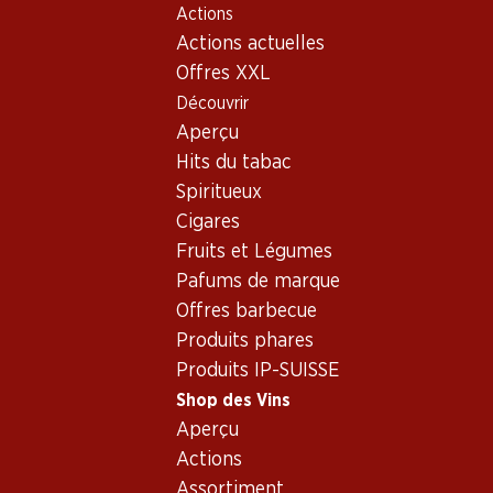
Actions
Table Of Content
Home
Shop des Vins
Vins/champagnes
Vin blanc
Aller au contenu principal
Aller à la table des matières
Aller au menu principal
Actions actuelles
Offres XXL
Exclusivité web !
Découvrir
Aperçu
Hits du tabac
Spiritueux
Cigares
Fruits et Légumes
Pafums de marque
Offres barbecue
Produits phares
Produits IP-SUISSE
Shop des Vins
Aperçu
5.0
(1)
Actions
Assortiment