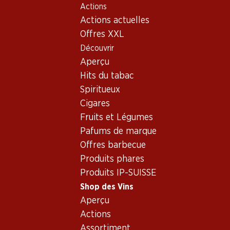
Actions
Table Of Content
Home
Shop des Vins
Vins/champagnes
Aller au contenu principal
Aller à la table des matières
Aller au menu principal
Actions actuelles
Vin rouge
France
Bordeaux
Bio Château Fonroque Saint-Emiilion AOC
Offres XXL
Découvrir
Exclusivité web !
Aperçu
Hits du tabac
Spiritueux
Cigares
Fruits et Légumes
Pafums de marque
Offres barbecue
Produits phares
Produits IP-SUISSE
Shop des Vins
Aperçu
Bio Château Fonroque Saint-
Actions
Emiilion AOC
Assortiment