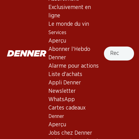
Exclusivement en
Vin rouge
,
France
,
Bordeaux
, 2021
ligne
Robe grenat aux reflets pourpre. Nez délicat de mûres, de
Le monde du vin
cassis et de raisinets, avec une note de chocolat. Bouche
Services
moyennement corsée aux tanins moelleux. Finale veloutée.
Aperçu
Élevage de 14 à 16 mois en barriques neuves à 30%. 14.0%
Recherche
Abonner l'Hebdo
Vol
Denner
Alarme pour actions
197.70
Liste d'achats
Prix par pièce: 32.95
Appli Denner
à 6 x 75 cl
Newsletter
WhatsApp
Livrable
Cartes cadeaux
Denner
Aperçu
Jobs chez Denner