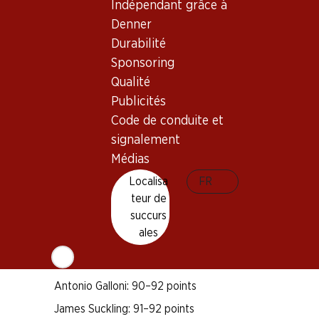
Bon à savoir
Indépendant grâce à
Denner
Durabilité
Cépage
Sponsoring
Merlot
Qualité
Cabernet Franc
Publicités
Type de vin
Code de conduite et
Vin rouge
signalement
Maturité
Médias
3–18 ans
Localisa
FR
Bio
teur de
succurs
ales
Distinctions
Robert Parker: 91–93 points
Antonio Galloni: 90–92 points
James Suckling: 91–92 points