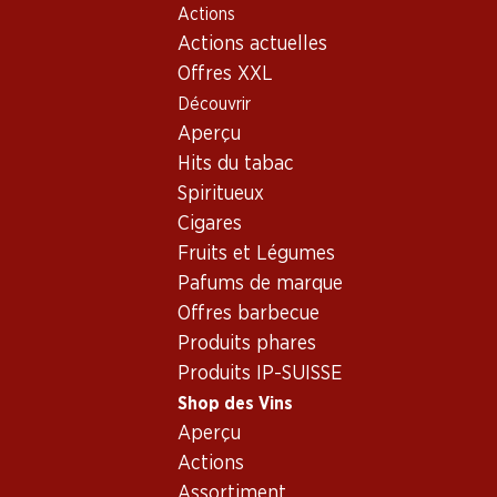
Actions
Table Of Content
Home
Shop des Vins
Vins/champagnes
Vin blanc
Aller au contenu principal
Aller à la table des matières
Aller au menu principal
Actions actuelles
Vin blanc_old - Autriche
Offres XXL
Découvrir
Autriche
Aperçu
Hits du tabac
Spiritueux
59.70
59.70
129.–
Cigares
Bouteille: 9.95
Bouteille: 9.95
Bouteille: 21.50
Fruits et Légumes
Schloss Bockfliess
Schloss Bockfliess
Zweigelt Bur
Grüner Veltliner
Zweigelt
Reserve
Pafums de marque
vom Löss
2025
2025
2023
Offres barbecue
(46)
(16)
Produits phares
Produits IP-SUISSE
Shop des Vins
Aperçu
Actions
Assortiment