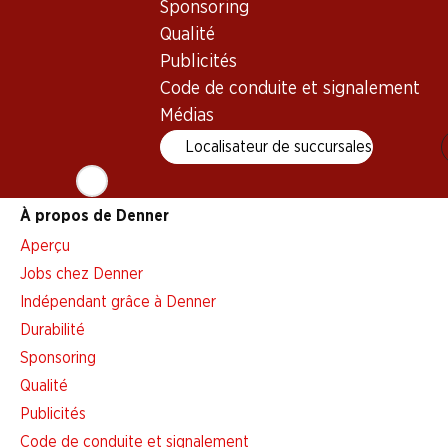
Sponsoring
Alarme pour actions
Qualité
Liste d'achats
Publicités
Appli Denner
Code de conduite et signalement
Newsletter
Médias
WhatsApp
Localisateur de succursales
Cartes cadeaux
À propos de Denner
Aperçu
Jobs chez Denner
Indépendant grâce à Denner
Durabilité
Sponsoring
Qualité
Publicités
Code de conduite et signalement