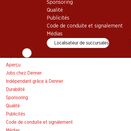
Sponsoring
Liste d'achats
Qualité
Appli Denner
Publicités
Newsletter
Code de conduite et signalement
WhatsApp
Médias
Cartes cadeaux
Localisateur de succursales
À propos de Denner
Aperçu
Jobs chez Denner
Indépendant grâce à Denner
Durabilité
Sponsoring
Qualité
Publicités
Code de conduite et signalement
Médias