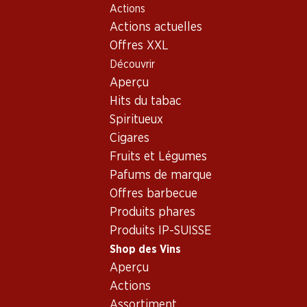
Actions
Table Of Content
Home
Shop des Vins
Assortiment vins
Aller au contenu principal
Aller à la table des matières
Aller au menu principal
Actions actuelles
Vins - Lac de Bienne
Offres XXL
Découvrir
Lac de Bienne
Aperçu
Hits du tabac
Spiritueux
82.20
101.40
Cigares
Bouteille: 13.70
Bouteille: 16.90
Fruits et Légumes
Schafiser Chasselas
Schafiser Pinot Noir
Bielersee AOC 75
Bielersee AOC 75
Pafums de marque
2024
2023
Offres barbecue
Produits phares
Produits IP-SUISSE
Shop des Vins
Aperçu
Actions
Assortiment