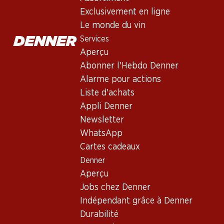
Exclusivement en ligne
Le monde du vin
Services
Aperçu
Abonner l'Hebdo Denner
Alarme pour actions
Newsletter
Liste d'achats
Appli Denner
Restez au courant grâce à la newsletter Denner. Inscrivez-vou
Newsletter
Adresse e-mail
WhatsApp
Cartes cadeaux
Denner
Aperçu
Services
Jobs chez Denner
Aperçu
Indépendant grâce à Denner
Abonner l'Hebdo Denner
Durabilité
Alarme pour actions