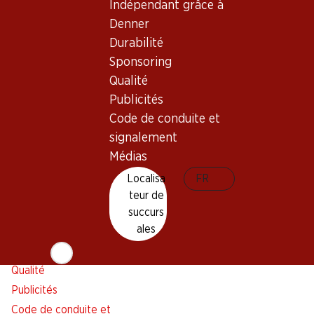
Indépendant grâce à
Alarme pour actions
Denner
Liste d'achats
Durabilité
Appli Denner
Sponsoring
Newsletter
Qualité
WhatsApp
Publicités
Cartes cadeaux
Code de conduite et
signalement
À propos de Denner
Aide et contact
Médias
Aperçu
FAQ
Localisa
FR
Jobs chez Denner
Formulaire de contact
teur de
Indépendant grâce à Denner
Service à la clientèle
succurs
ales
Durabilité
Conditions de livraison
Sponsoring
Qualité
Publicités
Code de conduite et