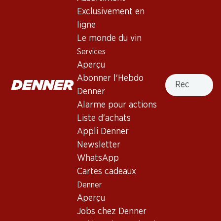
Exclusivement en
ligne
Haut de la page
Le monde du vin
Services
Aperçu
Recherche
Abonner l'Hebdo
Newsletter
Denner
Alarme pour actions
Restez au courant grâce à la newsletter Denner. Inscrivez-
vous maintenant!
Liste d'achats
Appli Denner
Adresse e-mail
s’inscrire
Newsletter
WhatsApp
Cartes cadeaux
Denner
Services
Succursales
Aperçu
Aperçu
Localisateur de succursales
Jobs chez Denner
Abonner l'Hebdo Denner
Nouveaux sites