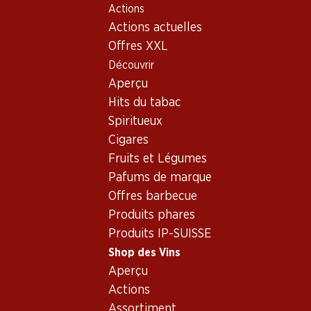
Actions
Table Of Content
Home
Shop des Vins
Assortiment vins
Aller au contenu principal
Aller à la table des matières
Aller au menu principal
Actions actuelles
Vins - Alentejo
Offres XXL
Découvrir
Alentejo
Aperçu
Hits du tabac
Spiritueux
35.70
59.70
Cigares
Bouteille: 5.95
Bouteille: 9.95
Fruits et Légumes
Guarda Rios Vinho Tinto
Guarda Rios Gold Edition
Regional Alentejano
Vinho Tinto Regional
Pafums de marque
Alentejano
2024
2024
Offres barbecue
(25)
(8)
Produits phares
Produits IP-SUISSE
Shop des Vins
Aperçu
Actions
2 produits
Assortiment