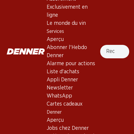
Exclusivement en
Haut de la page
ligne
Le monde du vin
Services
Aperçu
Newsletter
Recherche
Abonner l'Hebdo
Denner
Restez au courant grâce à la newsletter Denner. Inscrivez-
Alarme pour actions
vous maintenant!
Liste d'achats
Adresse e-mail
Appli Denner
s’inscrire
Newsletter
WhatsApp
Cartes cadeaux
Services
Succursales
Denner
Aperçu
Localisateur de succursales
Aperçu
Abonner l'Hebdo Denner
Nouveaux sites
Jobs chez Denner