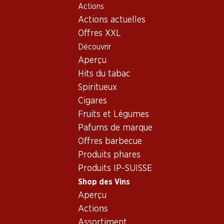
Actions
Table Of Content
Home
Shop des Vins
Assortiment vins
Aller au contenu principal
Aller à la table des matières
Aller au menu principal
Actions actuelles
Loureiro
Offres XXL
Découvrir
Loureiro
Aperçu
Hits du tabac
Spiritueux
41.40
Cigares
Bouteille: 6.90
Fruits et Légumes
Casal Garcia Branco Vinho
Verde DOC
Pafums de marque
(25)
Offres barbecue
Produits phares
Produits IP-SUISSE
Shop des Vins
Aperçu
1 produits
Actions
Assortiment