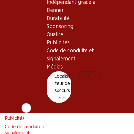
Alarme pour actions
Indépendant grâce à
Liste d'achats
Denner
Appli Denner
Durabilité
Newsletter
Sponsoring
Qualité
WhatsApp
Publicités
Cartes cadeaux
Code de conduite et
signalement
À propos de Denner
Aide et contact
Médias
Aperçu
FAQ
Localisa
FR
Jobs chez Denner
Formulaire de contact
teur de
Indépendant grâce à Denner
Service à la clientèle
succurs
Durabilité
Conditions de livraison
ales
Sponsoring
Qualité
Publicités
Code de conduite et
signalement