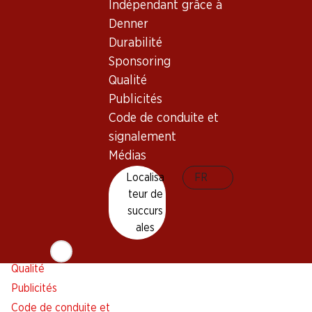
Indépendant grâce à
Alarme pour actions
Denner
Liste d'achats
Durabilité
Appli Denner
Sponsoring
Newsletter
Qualité
WhatsApp
Publicités
Cartes cadeaux
Code de conduite et
signalement
À propos de Denner
Aide et contact
Médias
Aperçu
FAQ
Localisa
FR
Jobs chez Denner
Formulaire de contact
teur de
Indépendant grâce à Denner
Service à la clientèle
succurs
ales
Durabilité
Conditions de livraison
Sponsoring
Qualité
Publicités
Code de conduite et