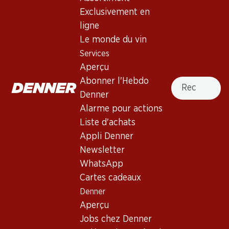
Exclusivement en
ligne
Haut de la page
Le monde du vin
Services
Aperçu
Recherche
Abonner l'Hebdo
Newsletter
Denner
Alarme pour actions
Restez au courant grâce à la newsletter Denner. Inscrivez-
vous maintenant!
Liste d'achats
Appli Denner
Adresse e-mail
s’inscrire
Newsletter
WhatsApp
Cartes cadeaux
Denner
Services
Succursales
Aperçu
Aperçu
Localisateur de succursales
Jobs chez Denner
Abonner l'Hebdo Denner
Nouveaux sites