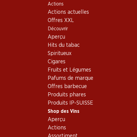
Actions
Table Of Content
Home
Shop des Vins
Assortiment vins
Aller au contenu principal
Aller à la table des matières
Aller au menu principal
Actions actuelles
Grechetto
Offres XXL
Découvrir
Grechetto
Aperçu
Hits du tabac
Spiritueux
25.80
Cigares
Bouteille: 4.30
Fruits et Légumes
S. Orsola Orvieto Classico
DOC
Pafums de marque
2025
Offres barbecue
(55)
Produits phares
Produits IP-SUISSE
Shop des Vins
Aperçu
Actions
1 produits
Assortiment