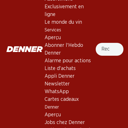
Exclusivement en
ligne
Haut de la page
Le monde du vin
Services
Aperçu
Recherche
Abonner l'Hebdo
Newsletter
Denner
Alarme pour actions
Restez au courant grâce à la newsletter Denner. Inscrivez-
vous maintenant!
Liste d'achats
Appli Denner
Adresse e-mail
s’inscrire
Newsletter
WhatsApp
Cartes cadeaux
Denner
Services
Succursales
Aperçu
Aperçu
Localisateur de succursales
Jobs chez Denner
Abonner l'Hebdo Denner
Nouveaux sites