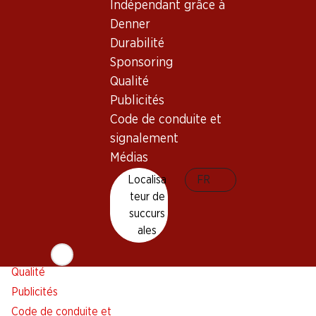
Indépendant grâce à
Alarme pour actions
Denner
Liste d'achats
Durabilité
Appli Denner
Sponsoring
Newsletter
Qualité
WhatsApp
Publicités
Cartes cadeaux
Code de conduite et
signalement
À propos de Denner
Aide et contact
Médias
Aperçu
FAQ
Localisa
FR
Jobs chez Denner
Formulaire de contact
teur de
Indépendant grâce à Denner
Service à la clientèle
succurs
ales
Durabilité
Conditions de livraison
Sponsoring
Qualité
Publicités
Code de conduite et