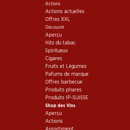
Actions
Table Of Content
Home
Shop des Vins
Assortiment vins
Aller au contenu principal
Aller à la table des matières
Aller au menu principal
Actions actuelles
Colombard
Offres XXL
Découvrir
Colombard
Aperçu
Hits du tabac
Spiritueux
59.70
14.70
Cigares
Bouteille: 9.95
Bouteille: 2.45
Fruits et Légumes
Château Bonnet Blanc
JP. Chenet
Entre-deux-Mers AOC
Colombard/Chardonnay
Pafums de marque
Pays d'Oc IGP
2025
2025
Offres barbecue
(390)
(5)
Produits phares
Produits IP-SUISSE
Shop des Vins
Aperçu
Actions
2 produits
Assortiment