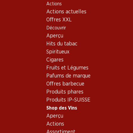
Actions
Table Of Content
Home
Shop des Vins
Assortiment vins
Aller au contenu principal
Aller à la table des matières
Aller au menu principal
Actions actuelles
Suisse - Thurgovie
Offres XXL
Découvrir
Suisse
Thurgovie
Aperçu
Hits du tabac
Spiritueux
70.20
Cigares
Bouteille: 11.70
Fruits et Légumes
Goldbeere Federweiss AOC
Thurgau
Pafums de marque
2025
Offres barbecue
Produits phares
Produits IP-SUISSE
Shop des Vins
Aperçu
1 produits
Actions
Assortiment