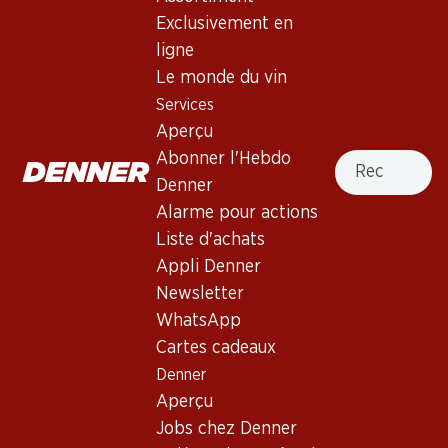
Exclusivement en
Haut de la page
ligne
Le monde du vin
Services
Aperçu
Newsletter
Recherche
Abonner l'Hebdo
Denner
Restez au courant grâce à la newsletter Denner. Inscrivez-
Alarme pour actions
vous maintenant!
Liste d'achats
Adresse e-mail
s’inscrire
Appli Denner
Newsletter
WhatsApp
Cartes cadeaux
Services
Succursales
Denner
Aperçu
Localisateur de succursales
Aperçu
Abonner l'Hebdo Denner
Nouveaux sites
Jobs chez Denner
Alarme pour actions