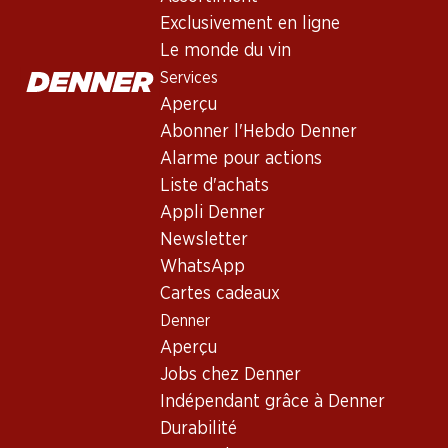
Exclusivement en ligne
Le monde du vin
Services
Aperçu
Abonner l'Hebdo Denner
Alarme pour actions
Newsletter
Liste d'achats
Appli Denner
Restez au courant grâce à la newsletter Denner. Inscrivez-vou
Newsletter
Adresse e-mail
WhatsApp
Cartes cadeaux
Denner
Aperçu
Services
Jobs chez Denner
Aperçu
Indépendant grâce à Denner
Abonner l'Hebdo Denner
Durabilité
Alarme pour actions