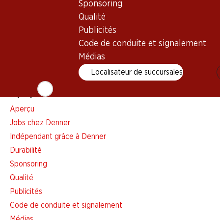
Sponsoring
Liste d'achats
Qualité
Appli Denner
Publicités
Newsletter
Code de conduite et signalement
WhatsApp
Médias
Cartes cadeaux
Localisateur de succursales
À propos de Denner
Aperçu
Jobs chez Denner
Indépendant grâce à Denner
Durabilité
Sponsoring
Qualité
Publicités
Code de conduite et signalement
Médias