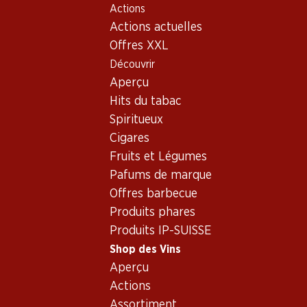
Actions
Table Of Content
Home
Shop des Vins
Assortiment vins
Aller au contenu principal
Aller à la table des matières
Aller au menu principal
Actions actuelles
Suisse - Neuchâtel
Offres XXL
Découvrir
Suisse
Neuchâtel
Aperçu
Hits du tabac
Spiritueux
77.70
95.70
75.–
Cigares
Bouteille: 12.95
Bouteille: 15.95
Bouteille: 12.50
Fruits et Légumes
Œil-de-Perdrix AOC
Oeil de Perdrix de
La Feuillée
Neuchâtel
Nêuchatel Rosé
Chasselas A
Pafums de marque
Neuchâtel
2025
2024
2024
Offres barbecue
(173)
Produits phares
Produits IP-SUISSE
Shop des Vins
Aperçu
Actions
Assortiment