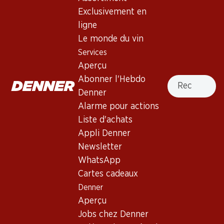
Exclusivement en
ligne
Haut de la page
Le monde du vin
Services
Aperçu
Recherche
Abonner l'Hebdo
Newsletter
Denner
Alarme pour actions
Restez au courant grâce à la newsletter Denner. Inscrivez-
vous maintenant!
Liste d'achats
Appli Denner
Adresse e-mail
s’inscrire
Newsletter
WhatsApp
Cartes cadeaux
Denner
Services
Succursales
Aperçu
Aperçu
Localisateur de succursales
Jobs chez Denner
Abonner l'Hebdo Denner
Nouveaux sites