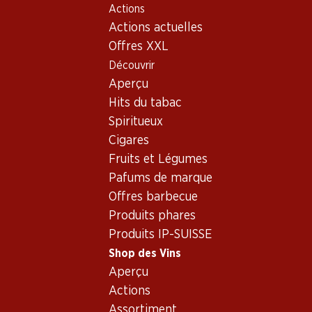
Actions
Table Of Content
Home
Shop des Vins
Assortiment vins
Aller au contenu principal
Aller à la table des matières
Aller au menu principal
Actions actuelles
Garanoir, Suisse
Offres XXL
Découvrir
Suisse
Garanoir
Aperçu
Hits du tabac
Spiritueux
59.70
59.70
Cigares
Bouteille: 9.95
Bouteille: 9.95
Fruits et Légumes
Gamaret/Garanoir
Domaine de Valmont Rouge
Assemblage AOC Vaud
Grand Cru Morges AOC La
Pafums de marque
Côte
2024
2024
Offres barbecue
(47)
(119)
Produits phares
Produits IP-SUISSE
Shop des Vins
Aperçu
Actions
2 produits
Assortiment