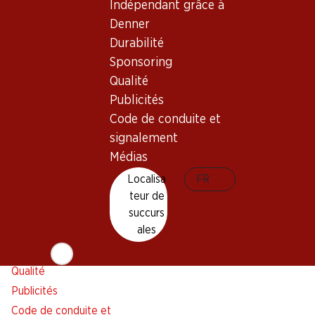
Indépendant grâce à
Alarme pour actions
Denner
Liste d'achats
Durabilité
Appli Denner
Sponsoring
Newsletter
Qualité
WhatsApp
Publicités
Cartes cadeaux
Code de conduite et
signalement
À propos de Denner
Aide et contact
Médias
Aperçu
FAQ
Localisa
FR
Jobs chez Denner
Formulaire de contact
teur de
Indépendant grâce à Denner
Service à la clientèle
succurs
ales
Durabilité
Conditions de livraison
Sponsoring
Qualité
Publicités
Code de conduite et