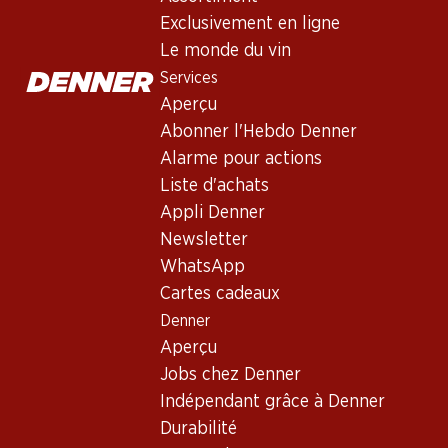
Exclusivement en ligne
Le monde du vin
Services
Aperçu
Abonner l'Hebdo Denner
Alarme pour actions
Newsletter
Liste d'achats
Appli Denner
Restez au courant grâce à la newsletter Denner. Inscrivez-vou
Newsletter
Adresse e-mail
WhatsApp
Cartes cadeaux
Denner
Aperçu
Services
Jobs chez Denner
Aperçu
Indépendant grâce à Denner
Abonner l'Hebdo Denner
Durabilité
Alarme pour actions