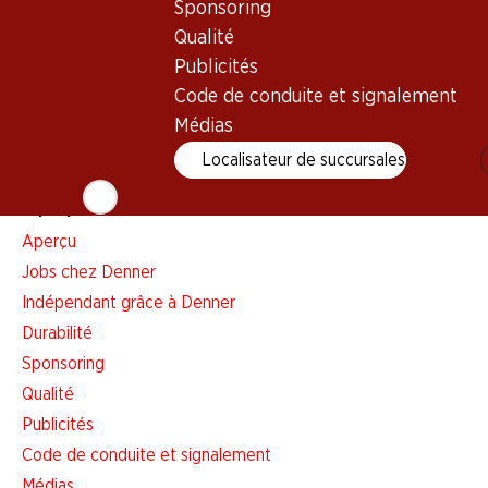
Sponsoring
Liste d'achats
Qualité
Appli Denner
Publicités
Newsletter
Code de conduite et signalement
WhatsApp
Médias
Cartes cadeaux
Localisateur de succursales
À propos de Denner
Aperçu
Jobs chez Denner
Indépendant grâce à Denner
Durabilité
Sponsoring
Qualité
Publicités
Code de conduite et signalement
Médias