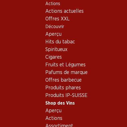
Actions
Table Of Content
Home
Shop des Vins
Assortiment vins
Aller au contenu principal
Aller à la table des matières
Aller au menu principal
Actions actuelles
Cabernet Sauvignon, Suisse
Offres XXL
Découvrir
Suisse
Cabernet Sauvignon
Aperçu
Hits du tabac
Spiritueux
149.70
Cigares
Bouteille: 24.95
Fruits et Légumes
Château La Tour
Goubing Cuvée
Pafums de marque
Prestige Rouge
2023
Fleur de Clos AOC
Offres barbecue
(6)
Valais
Produits phares
Produits IP-SUISSE
Shop des Vins
Aperçu
Actions
Assortiment