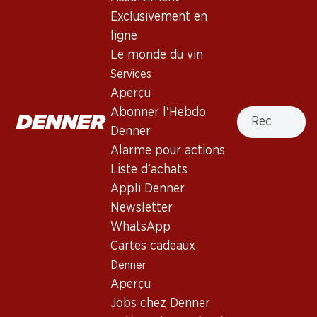
Exclusivement en
ligne
Haut de la page
Le monde du vin
Services
Aperçu
Recherche
Abonner l'Hebdo
Newsletter
Denner
Alarme pour actions
Restez au courant grâce à la newsletter Denner. Inscrivez-
vous maintenant!
Liste d'achats
Appli Denner
Adresse e-mail
s’inscrire
Newsletter
WhatsApp
Cartes cadeaux
Denner
Services
Succursales
Aperçu
Aperçu
Localisateur de succursales
Jobs chez Denner
Abonner l'Hebdo Denner
Nouveaux sites