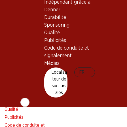
Indépendant grâce à
Alarme pour actions
Denner
Liste d'achats
Durabilité
Appli Denner
Sponsoring
Newsletter
Qualité
WhatsApp
Publicités
Cartes cadeaux
Code de conduite et
signalement
À propos de Denner
Aide et contact
Médias
Aperçu
FAQ
Localisa
FR
Jobs chez Denner
Formulaire de contact
teur de
Indépendant grâce à Denner
Service à la clientèle
succurs
ales
Durabilité
Conditions de livraison
Sponsoring
Qualité
Publicités
Code de conduite et