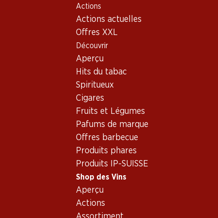
Actions
Table Of Content
Home
Shop des Vins
Assortiment vins
Aller au contenu principal
Aller à la table des matières
Aller au menu principal
Actions actuelles
Portugal - Setúbal
Offres XXL
Découvrir
Portugal
Setúbal
Aperçu
Hits du tabac
Spiritueux
41.70
Cigares
Bouteille: 6.95
Fruits et Légumes
JP Azeitão Tinto Vinho
Regional Península de
Pafums de marque
Setúbal
2025
Offres barbecue
(35)
Produits phares
Produits IP-SUISSE
Shop des Vins
Aperçu
Actions
1 produits
Assortiment