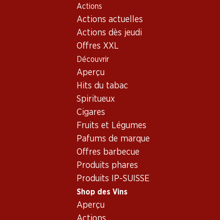
Actions
Table Of Content
Home
Shop des Vins
Assortiment vins
Aller au contenu principal
Aller à la table des matières
Aller au menu principal
Actions actuelles
Aragonês (Tempranillo),
Actions dès jeudi
Portugal
Offres XXL
Portugal
Aragonês (Tempranillo)
Découvrir
Aperçu
Hits du tabac
Spiritueux
Cigares
35.70
59.70
Bouteille: 5.95
Bouteille: 9.95
Fruits et Légumes
Guarda Rios Vinho Tinto
Guarda Rios Gold Edition
Pafums de marque
Regional Alentejano
Vinho Tinto Regional
Alentejano
2024
2024
Offres barbecue
(25)
(8)
Produits phares
Produits IP-SUISSE
Shop des Vins
Aperçu
Actions