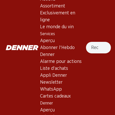
Assortiment
Exclusivement en
ligne
41.70
Le monde du vin
Bouteille: 6.95
JP Azeitão Tinto Vinho
Services
Regional Península de
Aperçu
Setúbal
2025
Recherche
Abonner l'Hebdo
(35)
Denner
Alarme pour actions
Liste d'achats
Appli Denner
Newsletter
3 produits
WhatsApp
Cartes cadeaux
Denner
Haut de la page
Aperçu