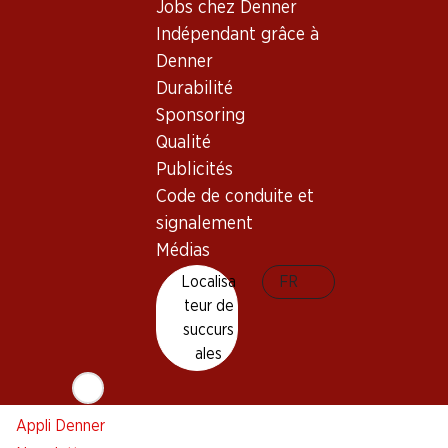
Jobs chez Denner
Indépendant grâce à
Denner
Newsletter
Durabilité
Restez au courant grâce à la newsletter Denner. Inscrivez-
Sponsoring
vous maintenant!
Qualité
Publicités
Adresse e-mail
s’inscrire
Code de conduite et
signalement
Médias
Localisa
FR
Services
Succursales
teur de
Aperçu
Localisateur de succursales
succurs
Abonner l'Hebdo Denner
Nouveaux sites
ales
Alarme pour actions
Liste d'achats
Appli Denner