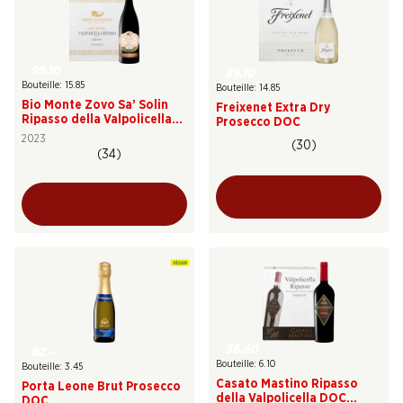
95.10
89.10
Bouteille: 15.85
Bouteille: 14.85
Bio Monte Zovo Sa’ Solin
Freixenet Extra Dry
Ripasso della Valpolicella
Prosecco DOC
DOC Superiore
2023
(30)
(34)
36.60
82.–
Bouteille: 6.10
Bouteille: 3.45
Casato Mastino Ripasso
Porta Leone Brut Prosecco
della Valpolicella DOC
DOC