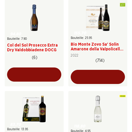
155.70
94.80
Bouteille: 25.95
Bouteille: 7.90
Bio Monte Zovo Sa’ Solin
Col del Sol Prosecco Extra
Amarone della Valpolicella
Dry Valdobbiadene DOCG
DOCG
2022
(6)
(714)
83.70
118.80
Bouteille: 13.95
Bouteille: 4.95