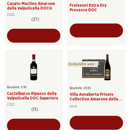
Casato Mastino Amarone
Freixenet Extra Dry
della Valpolicella DOCG
Prosecco DOC
2022
(37)
Exclusivité web !
66.–
179.70
Bouteille: 5.50
Bouteille: 29.95
Castelbarco Ripasso della
Villa Annaberta Private
Valpolicella DOC Superiore
Collection Amarone della
Valpolicella DOCG Riserva
2022
2019
(13)