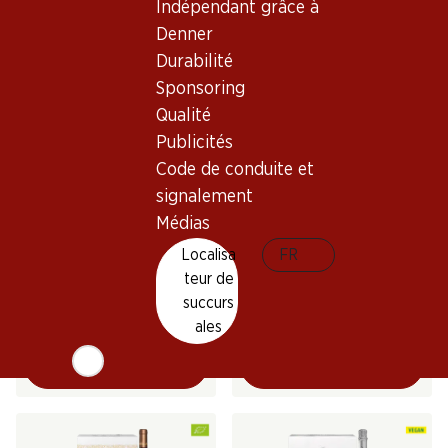
2024
Indépendant grâce à
(463)
(11)
Denner
Durabilité
Sponsoring
Qualité
Publicités
Code de conduite et
signalement
Médias
49.80
26.70
Bouteille: 8.30
Bouteille: 4.45
Localisa
FR
Porta Leone Extra Dry
Leopardo Vino Frizzante
teur de
Prosecco DOC
Prosecco DOC
succurs
(32)
(12)
ales