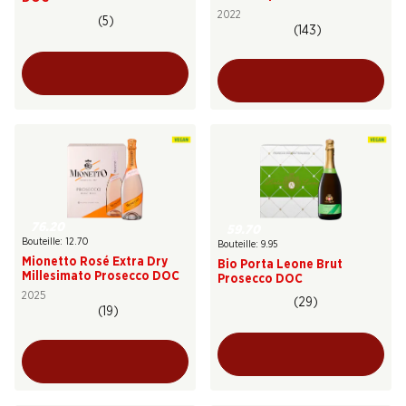
Superiore
2022
(5)
(143)
76.20
59.70
Bouteille: 12.70
Bouteille: 9.95
Mionetto Rosé Extra Dry
Bio Porta Leone Brut
Millesimato Prosecco DOC
Prosecco DOC
2025
(29)
(19)