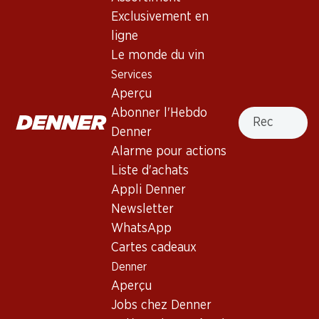
Exclusivement en
33%
ligne
18.90
51.–
au lieu de 76.20
Le monde du vin
Bouteille: 3.15
Bouteille: 8.50 au lieu de 12.70
Giulia Pinot Grigio delle
Mionetto Prosecco DOC
Services
Venezie DOC
Treviso Brut
Aperçu
2025
(28)
(78)
Recherche
Abonner l'Hebdo
Denner
Alarme pour actions
Liste d'achats
Appli Denner
Newsletter
WhatsApp
Cartes cadeaux
58.50
Denner
89.70
Bouteille: 9.75
Bouteille: 14.95
Aperçu
Porta Leone Millesimato
Col del Sol Extra Dry
Jobs chez Denner
Brut Prosecco DOC
Prosecco Superiore
Valdobbiadene DOCG