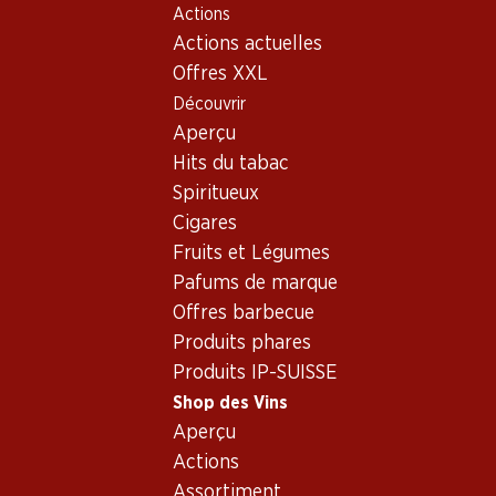
Actions
Table Of Content
Home
Shop des Vins
Vins/champagnes
Aller au contenu principal
Aller à la table des matières
Aller au menu principal
Actions actuelles
Vin rouge
Italie
Vénétie
Le Argille Cabernet Anno Domini Veneto IGT
Offres XXL
Découvrir
Aperçu
Hits du tabac
Spiritueux
Cigares
Fruits et Légumes
Pafums de marque
Offres barbecue
Produits phares
Produits IP-SUISSE
Shop des Vins
Aperçu
Recto
Verso
Emballage
Actions
Assortiment