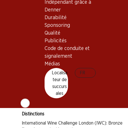
Indépendant grâce à
Denner
Durabilité
Sponsoring
Bon à savoir
Qualité
Publicités
Cépage
Code de conduite et
signalement
Cabernet Sauvignon
Médias
Cabernet Franc
Localisa
FR
Type de vin
teur de
Vin rouge
succurs
Maturité
ales
5–10 ans
Distinctions
International Wine Challenge London (IWC): Bronze