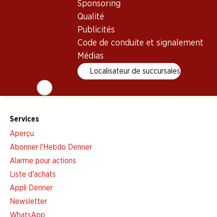
Sponsoring
Qualité
Newsletter
Publicités
Code de conduite et signalement
Restez au courant grâce à la newsletter Denner. Inscrivez-vou
Médias
Adresse e-mail
Localisateur de succursales
Services
Aperçu
Abonner l'Hebdo Denner
Alarme pour actions
Liste d'achats
Appli Denner
Newsletter
WhatsApp