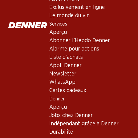
Exclusivement en ligne
Le monde du vin
Services
41.70
Bouteille: 6.95
Aperçu
Bio Oynos Nero
Abonner l'Hebdo Denner
d’Avola/Merlot
Sicilia DOC
2025
Alarme pour actions
(36)
Liste d'achats
Appli Denner
Newsletter
WhatsApp
Cartes cadeaux
Denner
Aperçu
Jobs chez Denner
Indépendant grâce à Denner
Durabilité