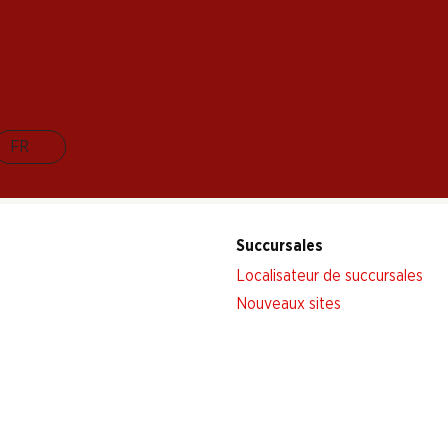
s maintenant!
FR
Succursales
Localisateur de succursales
Nouveaux sites