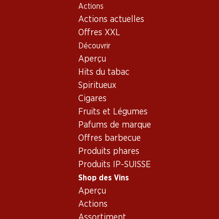
Actions
Table Of Content
Home
Shop des Vins
Assortiment vins
Aller au contenu principal
Aller à la table des matières
Aller au menu principal
Actions actuelles
Italie - Sicile
Offres XXL
Découvrir
Italie
Sicile
Aperçu
Hits du tabac
Spiritueux
41.70
17.70
23.70
Cigares
Bouteille: 6.95
Bouteille: 2.95
Bouteille: 3.95
Fruits et Légumes
Barone Montalto
Fontalta Bianco
Fontalta Ros
Grillo Sicilia DOC
Terre Siciliane IGT
Terre Sicilian
Pafums de marque
2025
2025
2025
Offres barbecue
(30)
(62)
Produits phares
Produits IP-SUISSE
Shop des Vins
Aperçu
Actions
Assortiment