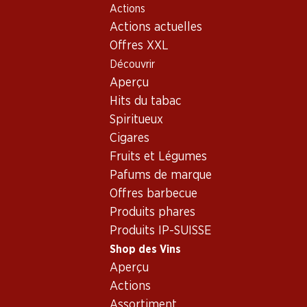
Actions
Table Of Content
Home
Shop des Vins
Assortiment vins
Aller au contenu principal
Aller à la table des matières
Aller au menu principal
Actions actuelles
Pinot Grigio, Italie
Offres XXL
Découvrir
Italie
Pinot Grigio
Aperçu
Hits du tabac
Spiritueux
18.90
59.70
23.40
Cigares
Bouteille: 3.15
Bouteille: 9.95
Bouteille: 1.95
Fruits et Légumes
Giulia Pinot Grigio
Leopardo Vino
Villa Pieri Pin
delle Venezie DOC
Spumante Rosato
Grigio di Sicil
Pafums de marque
Extra Dry
2025
PET
(27)
Offres barbecue
(78)
Produits phares
Produits IP-SUISSE
Shop des Vins
Aperçu
Actions
Assortiment