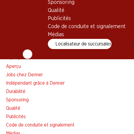
Sponsoring
Liste d'achats
Qualité
Appli Denner
Publicités
Newsletter
Code de conduite et signalement
WhatsApp
Médias
Cartes cadeaux
Localisateur de succursales
À propos de Denner
Aperçu
Jobs chez Denner
Indépendant grâce à Denner
Durabilité
Sponsoring
Qualité
Publicités
Code de conduite et signalement
Médias