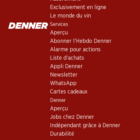
Exclusivement en ligne
Le monde du vin
Services
Aperçu
Abonner l'Hebdo Denner
Alarme pour actions
Newsletter
Liste d'achats
Appli Denner
Restez au courant grâce à la newsletter Denner. Inscrivez-vou
Newsletter
Adresse e-mail
WhatsApp
Cartes cadeaux
Denner
Aperçu
Services
Jobs chez Denner
Aperçu
Indépendant grâce à Denner
Abonner l'Hebdo Denner
Durabilité
Alarme pour actions