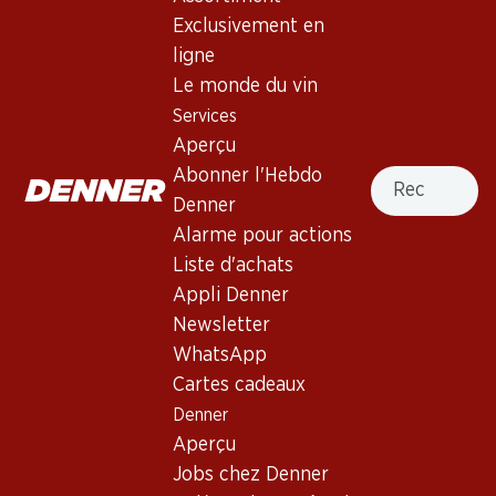
Exclusivement en
Haut de la page
ligne
Le monde du vin
Services
Aperçu
Newsletter
Recherche
Abonner l'Hebdo
Denner
Restez au courant grâce à la newsletter Denner. Inscrivez-
Alarme pour actions
vous maintenant!
Liste d'achats
Adresse e-mail
s’inscrire
Appli Denner
Newsletter
WhatsApp
Cartes cadeaux
Services
Succursales
Denner
Aperçu
Localisateur de succursales
Aperçu
Abonner l'Hebdo Denner
Nouveaux sites
Jobs chez Denner
Alarme pour actions