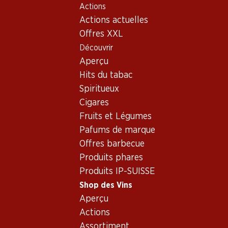
Actions
Table Of Content
Home
Shop des Vins
Assortiment vins
Aller au contenu principal
Aller à la table des matières
Aller au menu principal
Actions actuelles
Gewürztraminer, Italie
Offres XXL
Découvrir
Italie
Gewürztraminer
Aperçu
Exclusivité web !
Hits du tabac
Spiritueux
89.70
Cigares
Bouteille: 14.95
Fruits et Légumes
Cantina Terlan Tradition
Gewürztraminer Alto Adige
Pafums de marque
DOC
2024
Offres barbecue
Produits phares
Produits IP-SUISSE
Shop des Vins
Aperçu
1 produits
Actions
Assortiment