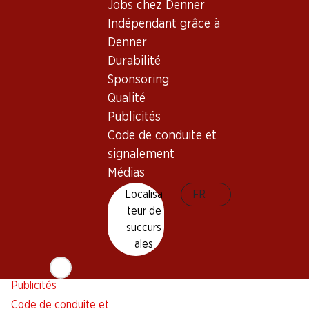
Jobs chez Denner
Alarme pour actions
Indépendant grâce à
Liste d'achats
Denner
Appli Denner
Durabilité
Newsletter
Sponsoring
WhatsApp
Qualité
Cartes cadeaux
Publicités
Code de conduite et
À propos de Denner
Aide et contact
signalement
Aperçu
FAQ
Médias
Jobs chez Denner
Formulaire de contact
Localisa
FR
Indépendant grâce à Denner
Service à la clientèle
teur de
Durabilité
succurs
Conditions de livraison
ales
Sponsoring
Qualité
Publicités
Code de conduite et