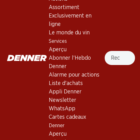
Assortiment
Exclusivement en
Haut de la page
ligne
Le monde du vin
Services
Aperçu
Recherche
Newsletter
Abonner l'Hebdo
Denner
Restez au courant grâce à la newsletter Denner. Inscrivez-
vous maintenant!
Alarme pour actions
Liste d'achats
Adresse e-mail
s’inscrire
Appli Denner
Newsletter
WhatsApp
Cartes cadeaux
Services
Succursales
Denner
Aperçu
Localisateur de succursales
Aperçu
Abonner l'Hebdo Denner
Nouveaux sites