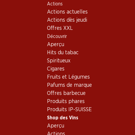
Actions
Table Of Content
Home
Shop des Vins
Assortiment vins
Aller au contenu principal
Aller à la table des matières
Aller au menu principal
Actions actuelles
Hongrie - différentes régions
Actions dès jeudi
Offres XXL
Hongrie
différentes régions
Découvrir
Aperçu
Hits du tabac
27.–
Spiritueux
Bouteille: 4.50
Cigares
Monte del Castello Pinot
Grigio
Fruits et Légumes
2024
Pafums de marque
(97)
Offres barbecue
Produits phares
Produits IP-SUISSE
Shop des Vins
Aperçu
1 produits
Actions