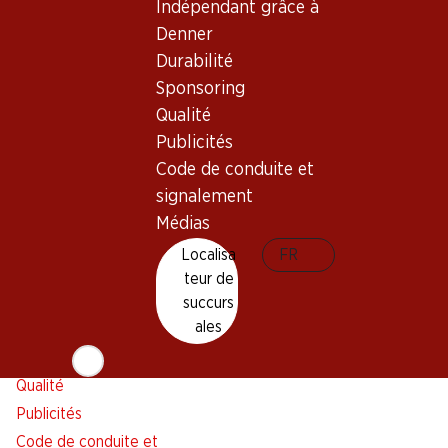
Indépendant grâce à
Alarme pour actions
Denner
Liste d'achats
Durabilité
Appli Denner
Sponsoring
Newsletter
Qualité
WhatsApp
Publicités
Cartes cadeaux
Code de conduite et
signalement
À propos de Denner
Aide et contact
Médias
Aperçu
FAQ
Localisa
FR
Jobs chez Denner
Formulaire de contact
teur de
Indépendant grâce à Denner
Service à la clientèle
succurs
ales
Durabilité
Conditions de livraison
Sponsoring
Qualité
Publicités
Code de conduite et