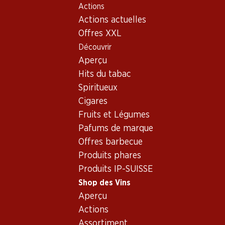
Actions
Table Of Content
Home
Shop des Vins
Assortiment vins
Aller au contenu principal
Aller à la table des matières
Aller au menu principal
Actions actuelles
Sauvignon Gris, France
Offres XXL
Découvrir
France
Sauvignon Gris
Aperçu
Exclusivité web !
Exclusivité web !
Hits du tabac
Spiritueux
899.70
779.70
Cigares
Bouteille: 149.95
Bouteille: 129.95
Fruits et Légumes
Château Smith Haut Lafitte
Château Smith Haut Lafitte
Blanc Pessac-Léognan
Blanc Pessac-Léognan
Pafums de marque
2022
2023
Offres barbecue
Produits phares
Produits IP-SUISSE
Shop des Vins
Aperçu
Actions
2 produits
Assortiment