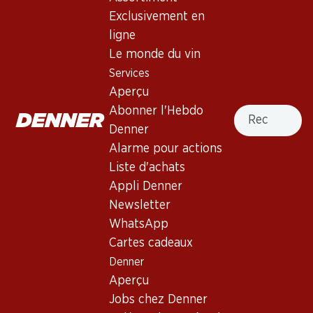
Exclusivement en
ligne
Haut de la page
Le monde du vin
Services
Aperçu
Recherche
Abonner l'Hebdo
Newsletter
Denner
Alarme pour actions
Restez au courant grâce à la newsletter Denner. Inscrivez-
vous maintenant!
Liste d'achats
Appli Denner
Adresse e-mail
s’inscrire
Newsletter
WhatsApp
Cartes cadeaux
Denner
Services
Succursales
Aperçu
Aperçu
Localisateur de succursales
Jobs chez Denner
Abonner l'Hebdo Denner
Nouveaux sites