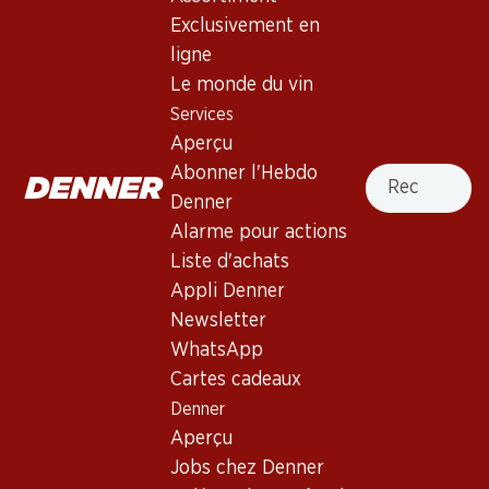
Exclusivement en
ligne
57.–
53.70
Bouteille: 9.50
Bouteille: 8.95
Le monde du vin
La Grande Olivette La
Fleur d’Or Monbazillac AOC
Services
Baume Sauvignon Blanc
2021
Pays d’Oc IGP
Aperçu
2025
(6)
(20)
Recherche
Abonner l'Hebdo
Denner
Alarme pour actions
Liste d'achats
Appli Denner
Newsletter
Exclusivité web !
Exclusivité web !
WhatsApp
Cartes cadeaux
899.70
779.70
Denner
Bouteille: 149.95
Bouteille: 129.95
Aperçu
Château Smith Haut Lafitte
Château Smith Haut Lafitte
Blanc Pessac-Léognan
Blanc Pessac-Léognan
Jobs chez Denner
2022
2023