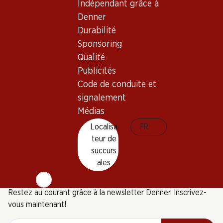
Indépendant grâce à
Denner
Durabilité
Sponsoring
Qualité
Publicités
6 produits
Code de conduite et
signalement
Médias
Haut de la page
Localisa
FR
teur de
succurs
ales
Newsletter
Restez au courant grâce à la newsletter Denner. Inscrivez-
vous maintenant!