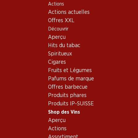
Actions
Table Of Content
Home
Shop des Vins
Assortiment vins
Aller au contenu principal
Aller à la table des matières
Aller au menu principal
Actions actuelles
Sauvignon Blanc, France
Offres XXL
Découvrir
France
Sauvignon Blanc
Aperçu
Hits du tabac
Spiritueux
59.70
93.–
Cigares
Bouteille: 9.95
Bouteille: 15.50
Fruits et Légumes
Château Bonnet Blanc
Raimbault-Pineau Cuvée
Entre-deux-Mers AOC
Prestige Sancerre AOC
Pafums de marque
2025
2025
Offres barbecue
(390)
(142)
Produits phares
Produits IP-SUISSE
Shop des Vins
Aperçu
Actions
Assortiment