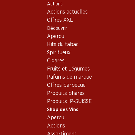
Actions
Table Of Content
Home
Shop des Vins
Assortiment vins
Aller au contenu principal
Aller à la table des matières
Aller au menu principal
Actions actuelles
Malbec, France
Offres XXL
Découvrir
France
Malbec
Aperçu
Exclusivité web !
Exclusivité web !
Hits du tabac
Spiritueux
59.70
59.70
Cigares
Bouteille: 9.95
Bouteille: 9.95
Fruits et Légumes
Château Marjosse
Château Marjosse
Bordeaux AOC
Bordeaux AOC
Pafums de marque
2023
2021
Offres barbecue
Produits phares
Produits IP-SUISSE
Shop des Vins
Aperçu
Actions
Exclusivité web !
Assortiment