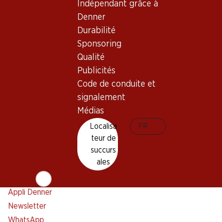
Indépendant grâce à
Newsletter
Denner
Durabilité
Restez au courant grâce à la newsletter Denner. Inscrivez-
Sponsoring
vous maintenant!
Qualité
Adresse e-mail
Publicités
s’inscrire
Code de conduite et
signalement
Médias
Services
Succursales
Localisa
FR
Aperçu
Localisateur de succursales
teur de
succurs
Abonner l'Hebdo Denner
Nouveaux sites
ales
Alarme pour actions
Liste d'achats
Appli Denner
Newsletter
WhatsApp