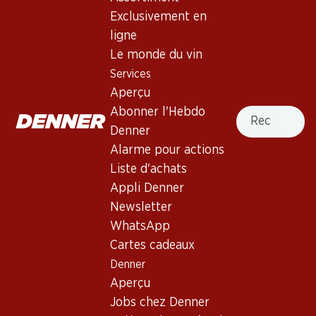
Exclusivement en
ligne
389.70
Bouteille: 64.95
Le monde du vin
Château d'Issan Margaux
Services
AOC 2022 75
Aperçu
2022
Recherche
Abonner l'Hebdo
Denner
Alarme pour actions
Liste d'achats
Appli Denner
3 produits
Newsletter
WhatsApp
Cartes cadeaux
Haut de la page
Denner
Aperçu
Jobs chez Denner