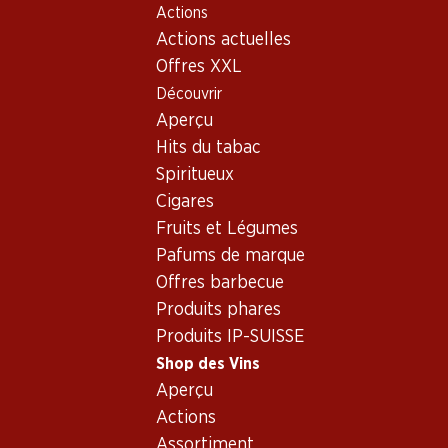
Actions
Table Of Content
Home
Shop des Vins
Assortiment vins
Aller au contenu principal
Aller à la table des matières
Aller au menu principal
Actions actuelles
Divers cépages, Espagne
Offres XXL
Découvrir
Espagne
Divers cépages
Aperçu
Hits du tabac
Spiritueux
22.20
53.70
Cigares
Bouteille: 3.70
Bouteille: 8.95
Fruits et Légumes
L'Ecailleux Vin Blanc
Freixenet 0.0%
D'Espagne
Pafums de marque
(4)
2025
Offres barbecue
(43)
Produits phares
Produits IP-SUISSE
Shop des Vins
Aperçu
Actions
2 produits
Assortiment