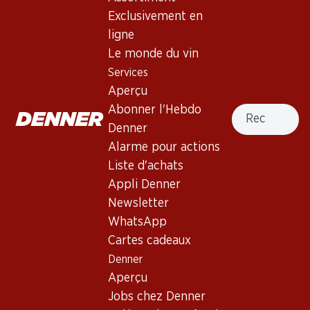
Exclusivement en
ligne
Haut de la page
Le monde du vin
Services
Aperçu
Recherche
Abonner l'Hebdo
Newsletter
Denner
Alarme pour actions
Restez au courant grâce à la newsletter Denner. Inscrivez-
vous maintenant!
Liste d'achats
Appli Denner
Adresse e-mail
s’inscrire
Newsletter
WhatsApp
Cartes cadeaux
Denner
Services
Succursales
Aperçu
Aperçu
Localisateur de succursales
Jobs chez Denner
Abonner l'Hebdo Denner
Nouveaux sites