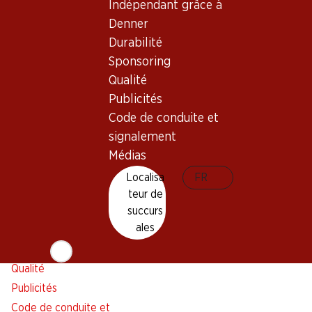
Indépendant grâce à
Alarme pour actions
Denner
Liste d'achats
Durabilité
Appli Denner
Sponsoring
Newsletter
Qualité
WhatsApp
Publicités
Cartes cadeaux
Code de conduite et
signalement
À propos de Denner
Aide et contact
Médias
Aperçu
FAQ
Localisa
FR
Jobs chez Denner
Formulaire de contact
teur de
Indépendant grâce à Denner
Service à la clientèle
succurs
ales
Durabilité
Conditions de livraison
Sponsoring
Qualité
Publicités
Code de conduite et