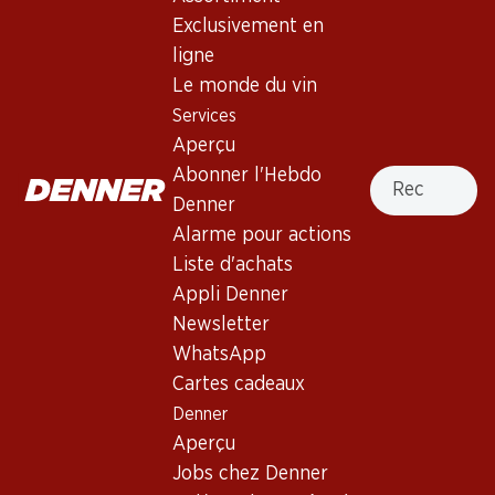
Exclusivement en
ligne
129.–
47.70
Bouteille: 21.50
Bouteille: 7.95
Le monde du vin
Zweigelt Burg Reserve
Landhaus Paul Zweigelt
Services
Cool Paul
2023
Aperçu
(3)
2025
Recherche
Abonner l'Hebdo
Denner
Alarme pour actions
Liste d'achats
Appli Denner
4 produits
Newsletter
WhatsApp
Cartes cadeaux
Haut de la page
Denner
Aperçu
Jobs chez Denner