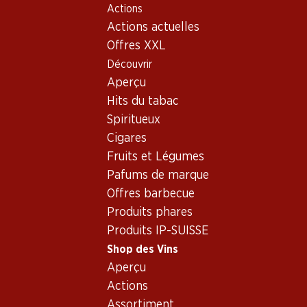
Actions
Table Of Content
Home
Shop des Vins
Assortiment vins
Aller au contenu principal
Aller à la table des matières
Aller au menu principal
Actions actuelles
Autriche
Offres XXL
Découvrir
Autriche
Aperçu
Hits du tabac
Spiritueux
59.70
59.70
Cigares
Bouteille: 9.95
Bouteille: 9.95
Fruits et Légumes
Schloss Bockfliess Grüner
Schloss Bockfliess Zweigelt
Veltliner vom Löss
Pafums de marque
2025
2025
(16)
Offres barbecue
(46)
Produits phares
Produits IP-SUISSE
Shop des Vins
Aperçu
Actions
Assortiment