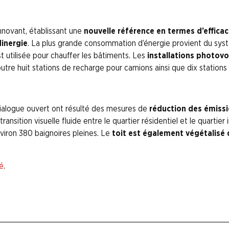
innovant, établissant une
nouvelle référence en termes d’effica
Minergie
. La plus grande consommation d’énergie provient du sys
est utilisée pour chauffer les bâtiments. Les
installations photov
outre huit stations de recharge pour camions ainsi que dix stations
 dialogue ouvert ont résulté des mesures de
réduction des émiss
sition visuelle fluide entre le quartier résidentiel et le quartier 
nviron 380 baignoires pleines. Le
toit est également végétalisé
é
.