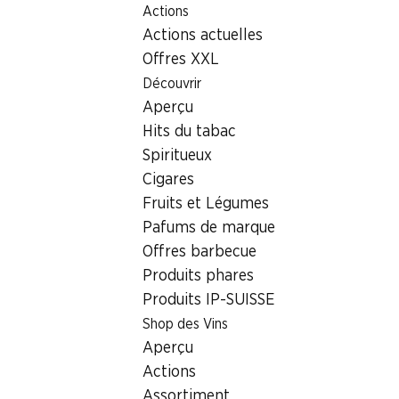
Actions
Table Of Content
Home
Denner
Médias
Communiqués de presse
Aller au contenu principal
Aller à la table des matières
Aller au menu principal
Actions actuelles
Denner ouvre le premier centre
Offres XXL
Découvrir
30.01.2026
Aperçu
Hits du tabac
Spiritueux
Cigares
Fruits et Légumes
Pafums de marque
Offres barbecue
Produits phares
Produits IP-SUISSE
Shop des Vins
Aperçu
Actions
Assortiment