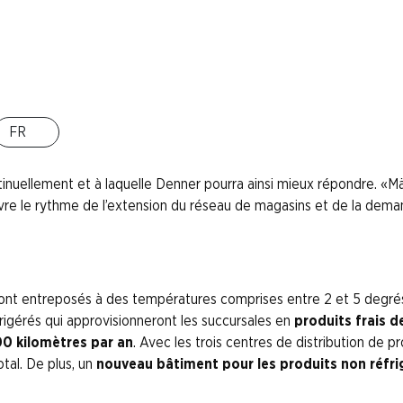
des produits frais et du réseau de magasins
utarcique
l
FR
vice son
troisième centre de distribution de produits réfrigér
inuellement et à laquelle Denner pourra ainsi mieux répondre. «
re le rythme de l’extension du réseau de magasins et de la demand
sont entreposés à des températures comprises entre 2 et 5 degrés C
frigérés qui approvisionneront les succursales en
produits frais d
0 kilomètres par an
. Avec les trois centres de distribution de 
tal. De plus, un
nouveau bâtiment pour les produits non réfr