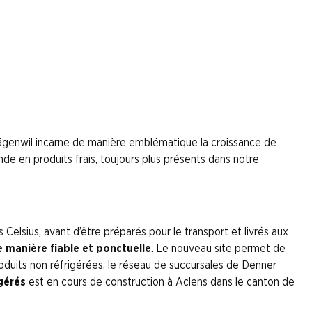
és
. Mägenwil approvisionnera environ 250 des 872 sites Denner
Mägenwil incarne de manière emblématique la croissance de
e en produits frais, toujours plus présents dans notre
elsius, avant d’être préparés pour le transport et livrés aux
e manière fiable et ponctuelle
. Le nouveau site permet de
produits non réfrigérées, le réseau de succursales de Denner
igérés
est en cours de construction à Aclens dans le canton de