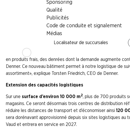
·
Un nouveau bâtiment pour soutenir la croissance 
Sponsoring
Qualité
·
120 000 kilomètres de transport économisés
Publicités
·
Certification Minergie et alimentation électrique a
Code de conduite et signalement
Médias
·
70 emplois supplémentaires sur le site de Mägenwi
Localisateur de succursales
Attention: fraîcheur! Le 2 février 2026, Denner mettra en ser
en produits frais, des denrées dont la demande augmente cont
Denner. Ce nouveau bâtiment permet à notre logistique de suiv
assortiment», explique Torsten Friedrich, CEO de Denner.
Extension des capacités logistiques
2
Sur une
surface
d’environ
10 000 m
, plus de 700 produits 
magasins. Ce seront désormais trois centres de distribution ré
réduire les distances de transport et d’économiser ainsi
120 00
sera dorénavant approvisionné depuis six sites logistiques au to
Vaud et entrera en service en 2027.