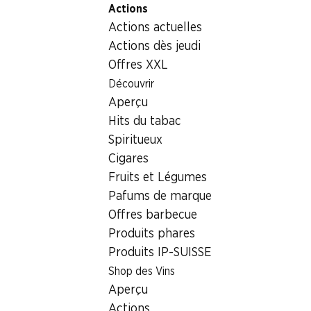
Actions
Table Of Content
Home
Non alimentaire
Lessives/ménage
Aller au contenu principal
Aller à la table des matières
Aller au menu principal
Actions actuelles
Papier hygiénique recyclé ecoma
Actions dès jeudi
Offres XXL
Découvrir
Aperçu
Hits du tabac
Spiritueux
Cigares
Papier hygiénique recyclé
Fruits et Légumes
ecoma
Pafums de marque
3 couches, 20 x 200 feuilles
Offres barbecue
Produits phares
5.95
Produits IP-SUISSE
Shop des Vins
Aperçu
Actions