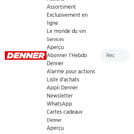
Assortiment
Exclusivement en
Numéro d'article
1026103
ligne
Le monde du vin
Services
Les clients ont également
Aperçu
Recherche
acheté
Abonner l'Hebdo
Denner
Alarme pour actions
Liste d'achats
Appli Denner
Newsletter
42%
42%
WhatsApp
7.95
7.95
au lieu de 13.90
au lieu de 13.90
Cartes cadeaux
Blocs nettoyants Kraft
Blocs nettoyants Kraft
Aktiv WC Frisch
Aktiv WC Frisch
Denner
Lemon, 4 x 50 g
Fraîcheur florale, 4 x 50 g
Aperçu