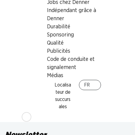
Jobs chez Denner
Indépendant grâce à
Denner
Durabilité
Sponsoring
Qualité
42%
Publicités
7.95
au lieu de 13.90
Code de conduite et
Blocs nettoyants Selbst
signalement
Aktiv Bleu WC Frisch
Médias
Chlore, 4 x 50 g
Localisa
FR
teur de
succurs
ales